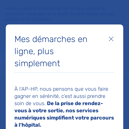
Faites un don à la Fondation de l'AP-HP pour soutenir la
recherche, l'innovation et la qualité de vie à l'hôpital pour les
patients et les soignants !
Je fais un don
Mes démarches en
Fermer
ligne, plus
MON AP-HP
FAIRE UN DON
NOS HÔPITAUX
simplement
Menu
Aff
Accueil
Dr BOUQUIGNY RAPHAEL
À l’AP-HP, nous pensons que vous faire
Dr RAPHAEL
gagner en sérénité, c’est aussi prendre
soin de vous.
De la prise de rendez-
vous à votre sortie, nos services
BOUQUIGNY
numériques simplifient votre parcours
à l’hôpital.