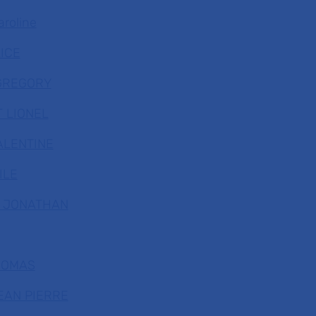
roline
LICE
 GREGORY
 LIONEL
ALENTINE
ILE
N JONATHAN
HOMAS
JEAN PIERRE