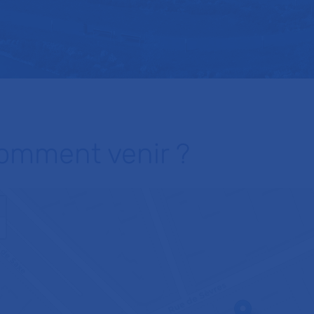
omment venir ?
+
−