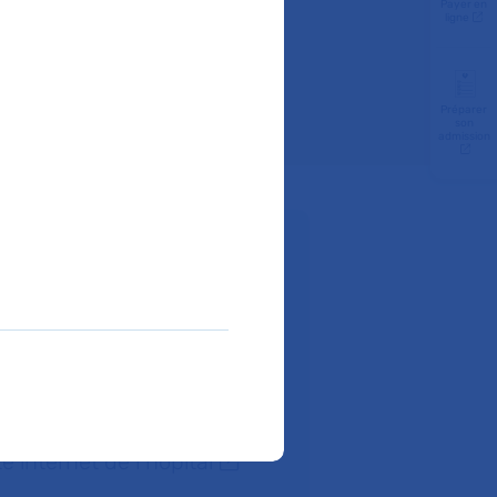
Payer en
ligne
Préparer
son
admission
z-vous :
 01
ir à l'hôpital ?
ite internet de l’hôpital