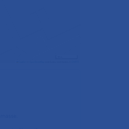
30 m
Leaflet
|
©
OpenStreetMap
contributors contributors ©
CARTO
arnasse.