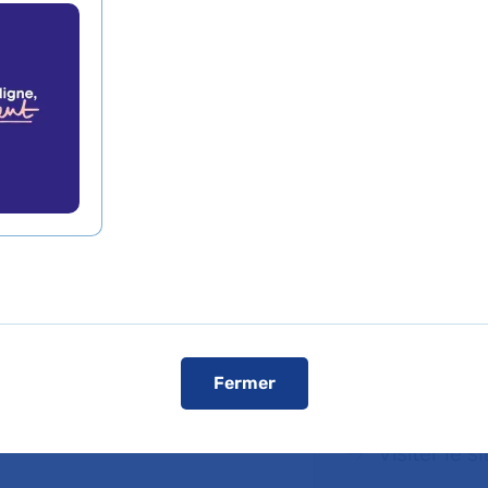
-Enfants malades
r FREDERIC ADNET
Prendre rende
En savoir plus
Téléphone :
01 44 49 54
Comment ven
Fermer
Visiter le s