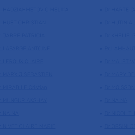
r HADZIAHMETOVIC MELIKA
Dr HARTE Ca
r HUET CHRISTIAN
Dr HUTIN A
r JABRE PATRICIA
Dr KHELIFI
r LAFARGE ANTOINE
Pr LAMHAUT
r LEROUX CLAIRE
Dr MALET V
r MARX J SEBASTIEN
Dr MARY OD
r MIRABILE Cristian
Dr MOISSO
r MUNGUR AKSHAY
Dr NA NA
r NA NA
Dr NICOL T
r NIVET CLAIRE MARIE
Dr ORSINI 