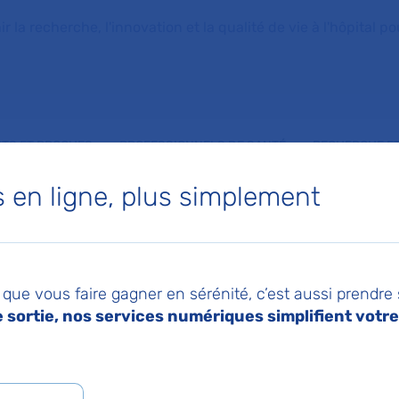
la recherche, l'innovation et la qualité de vie à l'hôpital pou
NTS ET PROCHES
PROFESSIONNELS DE SANTÉ
RECHERCHE ET
en ligne, plus simplement
 d'Anesthésie-
que vous faire gagner en sérénité, c’est aussi prendre
tion adulte et SAM
sortie, nos services numériques simplifient votre 