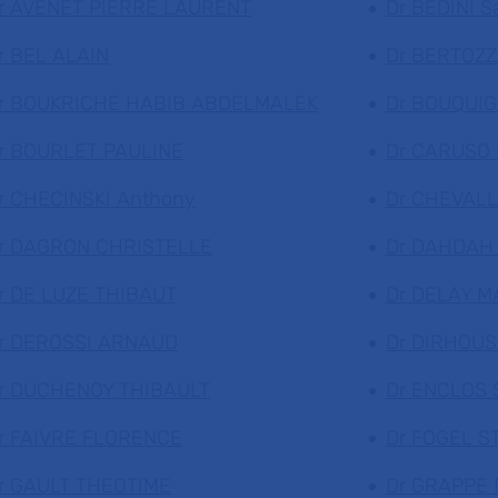
r AVENET PIERRE LAURENT
Dr BEDINI S
r BEL ALAIN
Dr BERTOZZ
r BOUKRICHE HABIB ABDELMALEK
Dr BOUQUI
r BOURLET PAULINE
Dr CARUSO 
r CHECINSKI Anthony
Dr CHEVALL
r DAGRON CHRISTELLE
Dr DAHDAH
r DE LUZE THIBAUT
Dr DELAY M
r DEROSSI ARNAUD
Dr DIRHOUS
r DUCHENOY THIBAULT
Dr ENCLOS 
r FAIVRE FLORENCE
Dr FOGEL S
r GAULT THEOTIME
Dr GRAPPE 