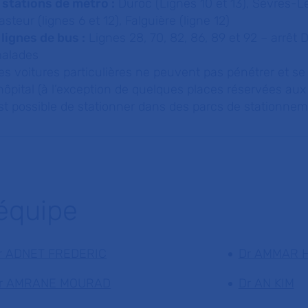
 stations de métro :
Duroc (Lignes 10 et 13), Sèvres-Le
asteur (lignes 6 et 12), Falguière (ligne 12)
 lignes de bus :
Lignes 28, 70, 82, 86, 89 et 92 – arrêt
alades
es voitures particulières ne peuvent pas pénétrer et se
’hôpital (à l’exception de quelques places réservées aux 
st possible de stationner dans des parcs de stationnem
'équipe
r ADNET FREDERIC
Dr AMMAR 
r AMRANE MOURAD
Dr AN KIM