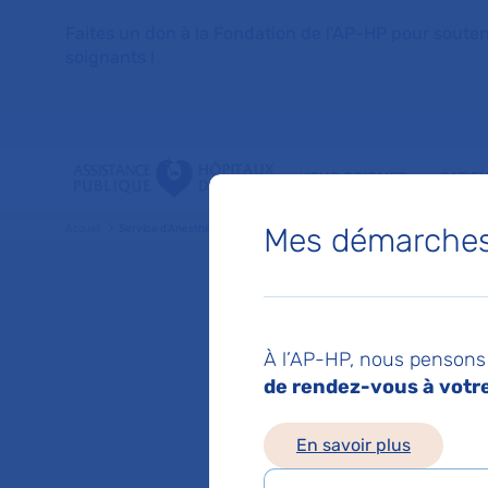
Faites un don à la Fondation de l'AP-HP pour soutenir 
soignants !
VOUS SOIGNER
PATIE
Mes démarches 
Accueil
Service d'Anesthésie-réanimation adulte et SAMU-SMUR
Service
À l’AP-HP, nous pensons 
réanima
de rendez-vous à votre 
En savoir plus
SMUR