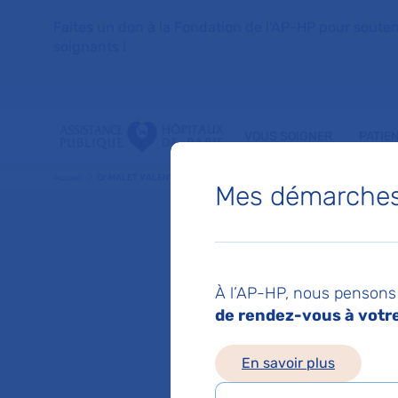
Faites un don à la Fondation de l'AP-HP pour soutenir 
soignants !
VOUS SOIGNER
PATIE
Accueil
Dr MALET VALENTINE
Mes démarches 
Dr VAL
À l’AP-HP, nous pensons 
Medecine gene
de rendez-vous à votre 
En savoir plus
Service(s) :
Service