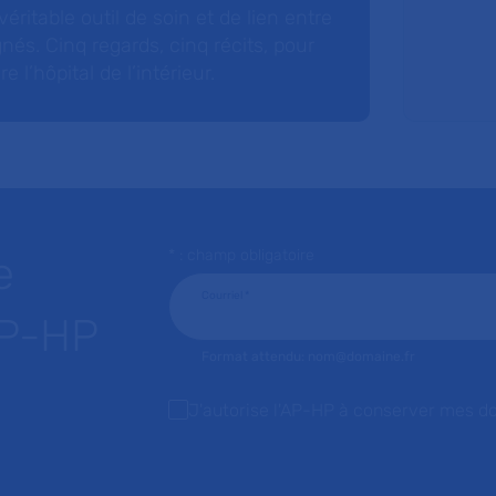
éritable outil de soin et de lien entre
nés. Cinq regards, cinq récits, pour
l’hôpital de l’intérieur.
* : champ obligatoire
e
Courriel
*
AP-HP
Format attendu: nom@domaine.fr
J'autorise l'AP-HP à conserver mes d