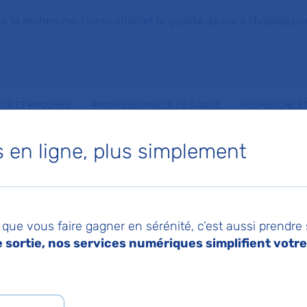
la recherche, l'innovation et la qualité de vie à l'hôpital pou
NTS ET PROCHES
PROFESSIONNELS DE SANTÉ
RECHERCHE ET
en ligne, plus simplement
ENTINE MALET
que vous faire gagner en sérénité, c’est aussi prendre
rale
sortie, nos services numériques simplifient votre 
 de Département Clinique HAD Adulte
,
Service d