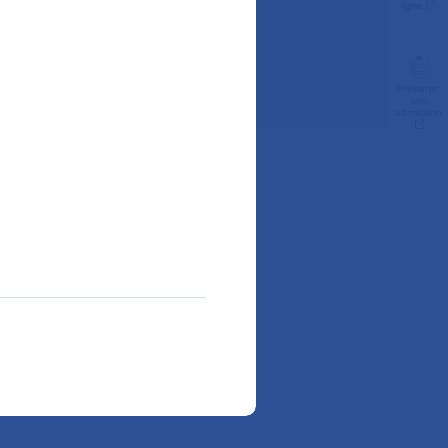
ligne
s
Préparer
son
admission
liquez sur le service de
ion adulte et SAMU-SMUR