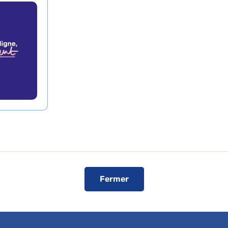
te et SAMU-SMUR
tion à Domicile
,
Hôpital Necker-Enfants malade
 vos patients ou bénéficier d'une expertise médicale, c
Adulte
Service d'Anesthésie-réanimat
Fermer