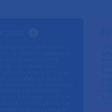
dcasts
Fa
ries de podcasts, l’AP-HP donne la
La F
 ceux qui font vivre l’hôpital public.
fonda
nnels hospitaliers et patients
direc
arcours, leurs doutes, leurs
uniq
 y découvre le travail de femmes
qui p
ital, les questions que soulève
des s
 vie professionnelle et vie personnelle,
charg
nt les soignants mettent leurs
hospi
ervice des patients. On suit aussi
au s
tients en attente de greffe du foie,
l’AP–
 comment la lecture à voix haute