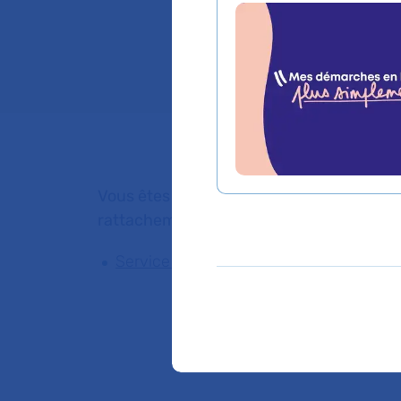
réanimation adul
Lieu(x) :
Hospitalisa
Vous êtes médecin de ville, pour adresser
rattachement du Dr VALENTINE MALET
Service de Département Clinique HAD 