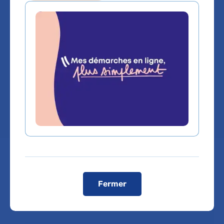
Clinique HAD
Adulte
Hospitalisation à Domicile
Chef de service :
Dr CLEMENT LECLAIRE
Prendre rendez-vous :
Fermer
Téléphone :
En ligne
01 73 73 57 57