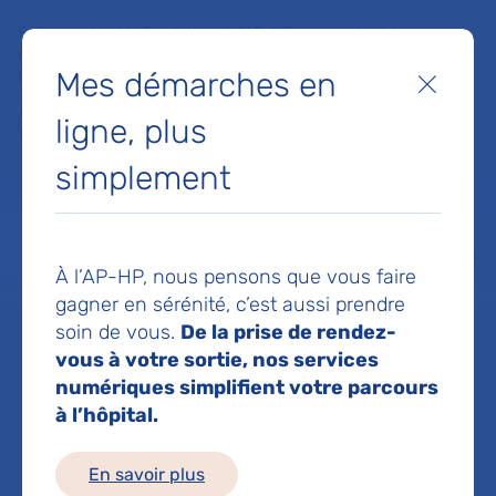
Faites un don à la Fondation de l'AP-HP pour soutenir la
recherche, l'innovation et la qualité de vie à l'hôpital pour les
Mes démarches en
patients et les soignants !
Fermer
ligne, plus
Je fais un don
simplement
MON AP-HP
FAIRE UN DON
NOS HÔPITAUX
Menu
Aff
À l’AP-HP, nous pensons que vous faire
Accueil
Service de Département Clinique HAD Adulte
gagner en sérénité, c’est aussi prendre
soin de vous.
De la prise de rendez-
vous à votre sortie, nos services
Service de
numériques simplifient votre parcours
à l’hôpital.
Département
En savoir plus