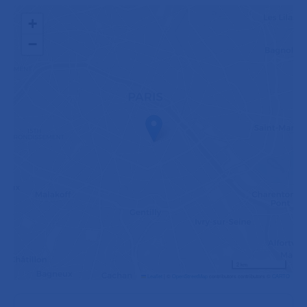
+
−
2 km
Leaflet
|
©
OpenStreetMap
contributors contributors ©
CARTO