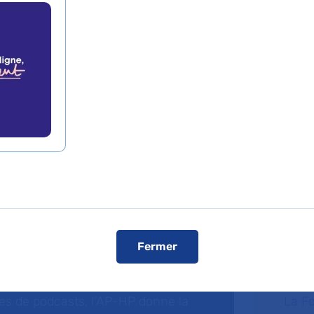
cker-Enfants malades
Fermer
dcasts
Fa
ries de podcasts, l’AP-HP donne la
La F