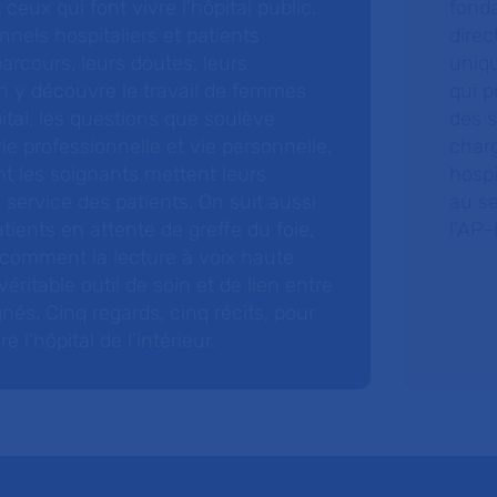
 ceux qui font vivre l’hôpital public.
fonda
nnels hospitaliers et patients
direc
arcours, leurs doutes, leurs
uniq
 y découvre le travail de femmes
qui p
ital, les questions que soulève
des s
 vie professionnelle et vie personnelle,
charg
nt les soignants mettent leurs
hospi
ervice des patients. On suit aussi
au s
tients en attente de greffe du foie,
l’AP–
 comment la lecture à voix haute
éritable outil de soin et de lien entre
nés. Cinq regards, cinq récits, pour
l’hôpital de l’intérieur.