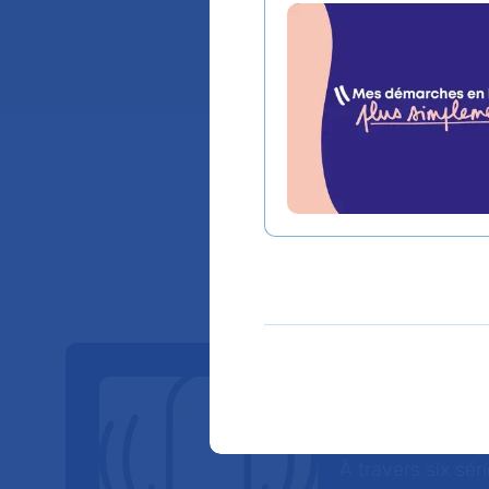
Lieu(x) :
Hôpital Ne
Nos Po
À travers six sé