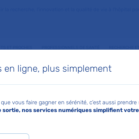
la recherche, l'innovation et la qualité de vie à l'hôpital pou
NTS ET PROCHES
PROFESSIONNELS DE SANTÉ
RECHERCHE ET
en ligne, plus simplement
IEN VIMPERE
que vous faire gagner en sérénité, c’est aussi prendre
animation
sortie, nos services numériques simplifient votre 
 d'Anesthésie-réanimation adulte et SAMU-SMU