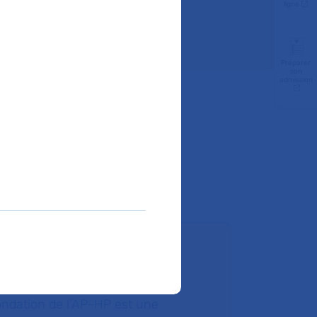
ligne
Préparer
son
admission
ire un don
ondation de l’AP-HP est une