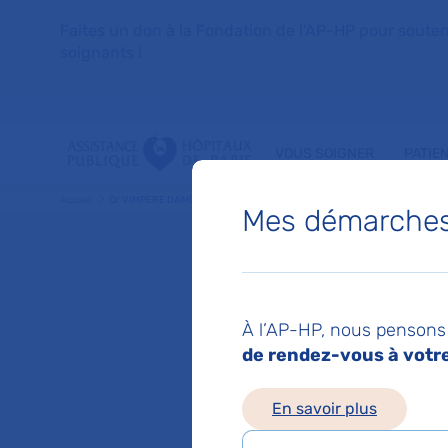
Faites un don à la Fondation de l'AP-HP pour soutenir 
soignants !
VOUS SOIGNER
PATIE
Accueil
Dr VIMPERE DAMIEN
Mes démarches 
Dr DAM
À l’AP-HP, nous pensons 
Anesthesie-re
de rendez-vous à votre 
En savoir plus
Service(s) :
Service