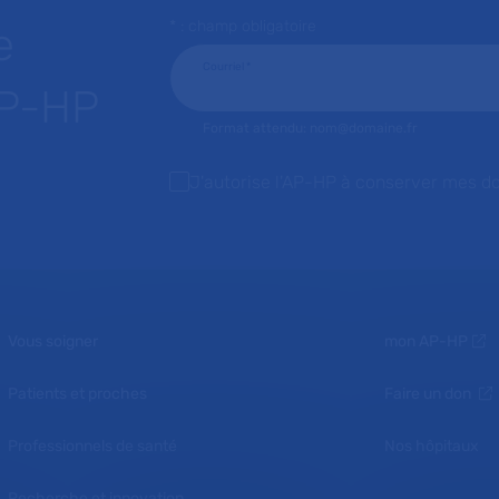
* : champ obligatoire
e
Courriel
*
AP-HP
Format attendu: nom@domaine.fr
J'autorise l'AP-HP à conserver mes d
Vous soigner
mon AP-HP
Patients et proches
Faire un don
Professionnels de santé
Nos hôpitaux
Recherche et innovation