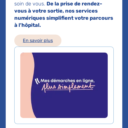
soin de vous.
De la prise de rendez-
Téléphone principal :
01 49 81 30 61
vous à votre sortie, nos services
numériques simplifient votre parcours
Voir toutes les informations de contact
à l’hôpital.
Les consultations publiques de ce médecin sont
En savoir plus
conventionnées secteur 1 (tarifs de l'AP-HP)
Domaines d'expertise
Neurologie