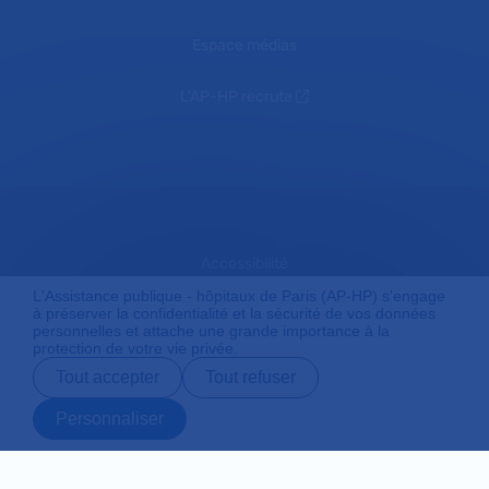
Espace médias
L'AP-HP recrute
Accessibilité
L'Assistance publique - hôpitaux de Paris (AP-HP) s'engage
à préserver la confidentialité et la sécurité de vos données
personnelles et attache une grande importance à la
Mentions légales
protection de votre vie privée.
Tout accepter
Tout refuser
Plan du site
Personnaliser
Prendre rendez-
Contact
Payer en ligne
Préparer son
vous en ligne
admission
Protection des données personnelles