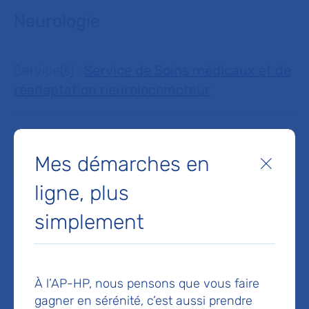
Neurologie
Service(s) :
Service de Soins médicaux et de
réadaptation neurolocomoteur
Lieu(x) :
Hôpital Albert-Chenevier
Mes démarches en
Fermer
ligne, plus
simplement
Service de Soins médicaux
et de réadaptation
À l’AP-HP, nous pensons que vous faire
neurolocomoteur
gagner en sérénité, c’est aussi prendre