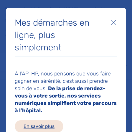
Faites un don à la Fondation de l'AP-HP pour soutenir la
recherche, l'innovation et la qualité de vie à l'hôpital pour les
Mes démarches en
patients et les soignants !
Fermer
ligne, plus
Je fais un don
simplement
MON AP-HP
FAIRE UN DON
NOS HÔPITAUX
Menu
Aff
À l’AP-HP, nous pensons que vous faire
Accueil
Dr COHEN JOSEPH
gagner en sérénité, c’est aussi prendre
soin de vous.
De la prise de rendez-
Dr JOSEPH
vous à votre sortie, nos services
numériques simplifient votre parcours
à l’hôpital.
COHEN
En savoir plus