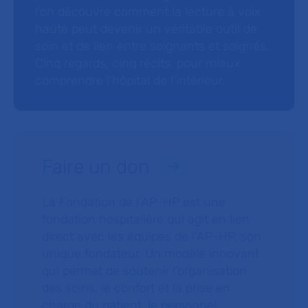
l’on découvre comment la lecture à voix
haute peut devenir un véritable outil de
soin et de lien entre soignants et soignés.
Cinq regards, cinq récits, pour mieux
comprendre l’hôpital de l’intérieur.
Faire un don
La Fondation de l’AP-HP est une
fondation hospitalière qui agit en lien
direct avec les équipes de l’AP-HP, son
unique fondateur. Un modèle innovant
qui permet de soutenir l’organisation
des soins, le confort et la prise en
charge du patient, le personnel