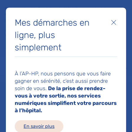
Faites un don à la Fondation de l'AP-HP pour soutenir la
recherche, l'innovation et la qualité de vie à l'hôpital pour les
Mes démarches en
patients et les soignants !
Fermer
ligne, plus
Je fais un don
simplement
MON AP-HP
FAIRE UN DON
NOS HÔPITAUX
Menu
Aff
À l’AP-HP, nous pensons que vous faire
Accueil
Service de Médecine interne
gagner en sérénité, c’est aussi prendre
soin de vous.
De la prise de rendez-
vous à votre sortie, nos services
Service de
numériques simplifient votre parcours
à l’hôpital.
Médecine interne
En savoir plus