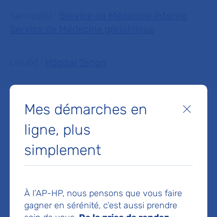
Service(s) :
Service de Médecine interne
,
Service de Médecine gériatrique
Lieu(x) :
Hôpital Tenon
Mes démarches en
Fermer
ligne, plus
Service de Médecine
simplement
interne
Hôpital Tenon
4 rue de la Chine
75020 Paris
À l’AP-HP, nous pensons que vous faire
gagner en sérénité, c’est aussi prendre
Prise de rendez-vous :
01 56 01 66 15