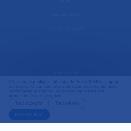
Contact
Espace médias
L'AP-HP recrute
Accessibilité
L'Assistance publique - hôpitaux de Paris (AP-HP) s'engage
à préserver la confidentialité et la sécurité de vos données
personnelles et attache une grande importance à la
Mentions légales
protection de votre vie privée.
Tout accepter
Tout refuser
Plan du site
Personnaliser
Prendre rendez-
Contact
Payer en ligne
Préparer son
vous en ligne
admission