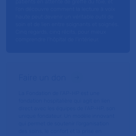
patients en attente de greffe du foie, et
l’on découvre comment la lecture à voix
haute peut devenir un véritable outil de
soin et de lien entre soignants et soignés.
Cinq regards, cinq récits, pour mieux
comprendre l’hôpital de l’intérieur.
Faire un don
La Fondation de l’AP-HP est une
fondation hospitalière qui agit en lien
direct avec les équipes de l’AP-HP, son
unique fondateur. Un modèle innovant
qui permet de soutenir l’organisation
des soins, le confort et la prise en