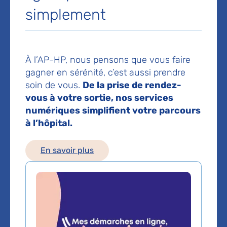
75020 Paris
simplement
Prise de rendez-vous :
01 56 01 66 15
À l’AP-HP, nous pensons que vous faire
Les consultations publiques de ce médecin sont
gagner en sérénité, c’est aussi prendre
conventionnées secteur 1 (tarifs de l'AP-HP)
soin de vous.
De la prise de rendez-
vous à votre sortie, nos services
Comment venir à l'hôpital ?
numériques simplifient votre parcours
Hôpital Tenon
à l’hôpital.
4 rue de la Chine
75020 Paris
Accès piétons
: 58 avenue de Gambetta
En savoir plus
(du lundi au vendredi 7h-19h)
01 56 01 70 00
Bus 60, 61 : Gambetta-Mairie du 20eme, Pelleport-
Gambetta
Bus 64, 69 : Gambetta-Mairi e du 20eme
La Traverse de Charonne : Hôpital Tenon
Métro
ligne 3 : Gambetta
ligne 3 bis : Gambetta, Pelleport