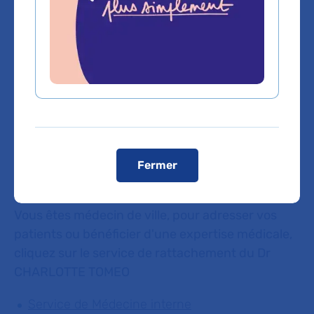
Voir le plan de l'hôpital
Domaines d'expertise
Gériatrie
Fermer
Vous êtes médecin de ville, pour adresser vos
patients ou bénéficier d'une expertise médicale,
cliquez sur le service de rattachement du Dr
CHARLOTTE TOMEO
Service de Médecine interne