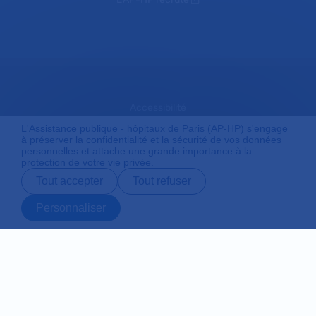
Accessibilité
L'Assistance publique - hôpitaux de Paris (AP-HP) s'engage
à préserver la confidentialité et la sécurité de vos données
personnelles et attache une grande importance à la
Mentions légales
protection de votre vie privée.
Tout accepter
Tout refuser
Plan du site
Personnaliser
Prendre rendez-
Contact
Payer en ligne
Préparer son
vous en ligne
admission
Protection des données personnelles