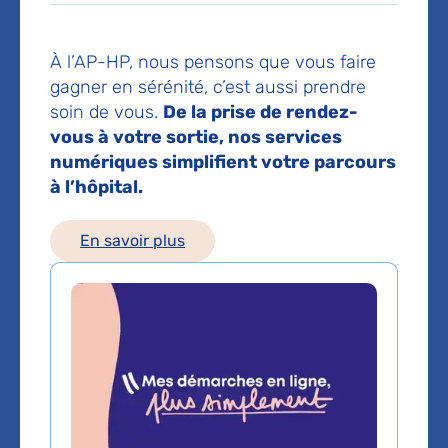
75012 Paris
Voir toutes les informations de contact
À l’AP-HP, nous pensons que vous faire
gagner en sérénité, c’est aussi prendre
soin de vous.
De la prise de rendez-
Les consultations publiques de ce médecin sont
vous à votre sortie, nos services
conventionnées secteur 1 (tarifs de l'AP-HP)
numériques simplifient votre parcours
à l’hôpital.
Comment venir à l'hôpital ?
Hôpital Rothschild
En savoir plus
5, rue Santerre
Paris 12e
01 40 19 30 00
Métro
: 6 , arrêt : Picpus, Bel-Air
Bus
: n°29 arrêt : Picpus, Santerre
Bus
: n°56, arrêt : Square Courteline
RER A
: arrêt : Nation
Voir le plan de l'hôpital