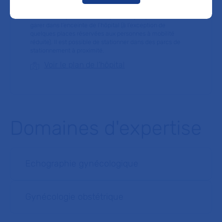
92 – arrêt Duroc ou Hôpital Enfants malades
Les voitures particulières ne peuvent pas pénétrer et se
garer dans l’enceinte de l’hôpital (à l’exception de
quelques places réservées aux personnes à mobilité
réduite). Il est possible de stationner dans des parcs de
stationnement à proximité.
Voir le plan de l'hôpital
Domaines d'expertise
Echographie gynécologique
Gynécologie obstétrique