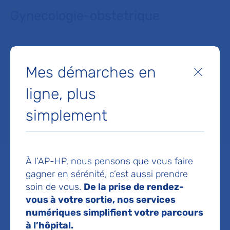
Gynecologie-obstetrique
Service(s) :
Service d'Obstétrique -
Maternité, chirurgie médecine et imagerie
Mes démarches en
Fermer
fœtales
ligne, plus
simplement
Lieu(x) :
Hôpital Necker-Enfants malades
À l’AP-HP, nous pensons que vous faire
gagner en sérénité, c’est aussi prendre
soin de vous.
De la prise de rendez-
Service d'Obstétrique -
vous à votre sortie, nos services
Maternité, chirurgie
numériques simplifient votre parcours
à l’hôpital.