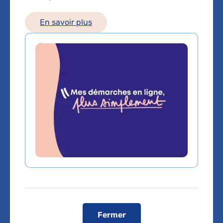
médecine et imagerie
fœtales
En savoir plus
Hôpital Necker-Enfants malades
149 rue de Sèvres
75015 Paris
Voir toutes les informations de contact
Les consultations publiques de ce médecin sont
conventionnées secteur 1 (tarifs de l'AP-HP)
Comment venir à l'hôpital ?
L'hôpital se trouve à 15 minutes à pied de la gare
Montparnasse.
Il est desservi par :
4 stations de métro :
Duroc (Lignes 10 et 13),
Sèvres-Lecourbe (ligne 6), Pasteur (lignes 6 et
12), Falguière (ligne 12)
Fermer
6 lignes de bus :
Lignes 28, 70, 82, 86, 89 et