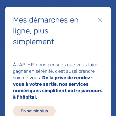
Faites un don à la Fondation de l'AP-HP pour soutenir la
recherche, l'innovation et la qualité de vie à l'hôpital pour les
Mes démarches en
patients et les soignants !
Fermer
ligne, plus
Je fais un don
simplement
MON AP-HP
FAIRE UN DON
NOS HÔPITAUX
Menu
Aff
À l’AP-HP, nous pensons que vous faire
Accueil
Service d'Obstétrique - Maternité, chirurgie médecine et imagerie fœtales
gagner en sérénité, c’est aussi prendre
soin de vous.
De la prise de rendez-
vous à votre sortie, nos services
Service
numériques simplifient votre parcours
à l’hôpital.
d'Obstétrique -
En savoir plus