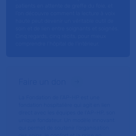
patients en attente de greffe du foie, et
l’on découvre comment la lecture à voix
haute peut devenir un véritable outil de
soin et de lien entre soignants et soignés.
Cinq regards, cinq récits, pour mieux
comprendre l’hôpital de l’intérieur.
Faire un don
La Fondation de l’AP-HP est une
fondation hospitalière qui agit en lien
direct avec les équipes de l’AP-HP, son
unique fondateur. Un modèle innovant
qui permet de soutenir l’organisation
des soins, le confort et la prise en