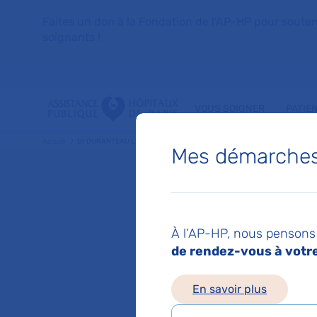
Faites un don à la Fondation de l'AP-HP pour soutenir 
soignants !
VOUS SOIGNER
PATIE
Accueil
Dr DURANTEAU LISE
Mes démarches 
Dr LIS
À l’AP-HP, nous pensons 
Endocrinologie
de rendez-vous à votre 
En savoir plus
Service(s) :
Service