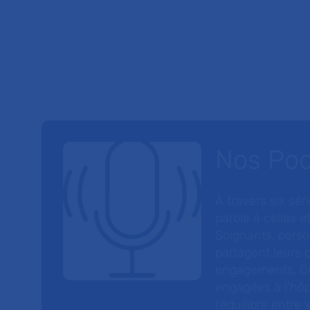
Nos Po
À travers six sé
parole à celles et
Soignants, perso
partagent leurs p
engagements. On
engagées à l’hôp
l’équilibre entre