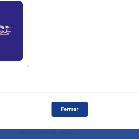
ne adulte
être
Service de Gynécologie
médicale adolescente et
jeune adulte
Fermer
Hôpital Bicêtre
94270 Le Kremlin-Bicêtre
Consultation publique (tarifs de l'AP-
HP, conventionné secteur 1)