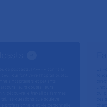
dcasts
Fa
ries de podcasts, l’AP-HP donne la
La F
 ceux qui font vivre l’hôpital public.
fonda
nnels hospitaliers et patients
direc
arcours, leurs doutes, leurs
uniq
 y découvre le travail de femmes
qui p
ital, les questions que soulève
des s
 vie professionnelle et vie personnelle,
charg