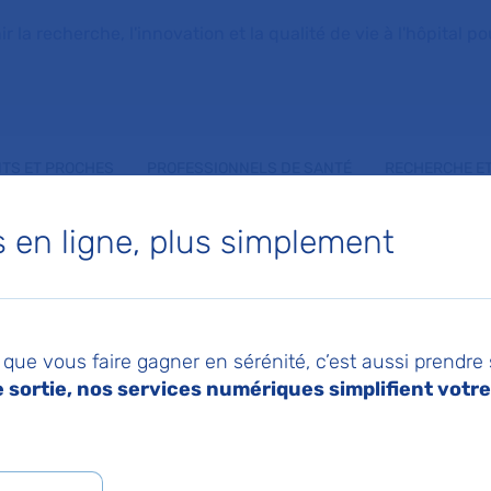
la recherche, l'innovation et la qualité de vie à l'hôpital pou
NTS ET PROCHES
PROFESSIONNELS DE SANTÉ
RECHERCHE ET
en ligne, plus simplement
E DURANTEAU
que vous faire gagner en sérénité, c’est aussi prendre
 et metabolisme
sortie, nos services numériques simplifient votre 
 de Génétique médicale
,
Service de Gynécologie