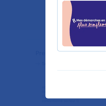
adolescente et jeu
Lieu(x) :
Hôpital Bic
Prendre rendez-vous
Service de Génétique médicale
Hôpital Bicêtre
94270 Le Kremlin-Bicêtre
Consultation publique (tarifs de l'AP-HP,
conventionné secteur 1)