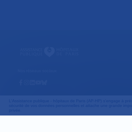
Nos réseaux sociaux
Facebook
Instagram
Linkedin
Youtube
Bluesky
L'Assistance publique - hôpitaux de Paris (AP-HP) s'engage à préser
sécurité de vos données personnelles et attache une grande impor
privée.