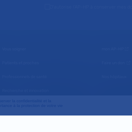
J'autorise l'AP-HP à conserver mes d
Vous soigner
mon AP-HP
Patients et proches
Faire un don
Professionnels de santé
Nos hôpitaux
Recherche et innovation
ver la confidentialité et la
Nous connaître
tance à la protection de votre vie