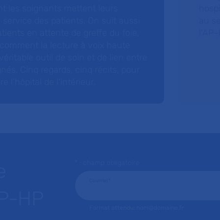
nt les soignants mettent leurs
hospi
ervice des patients. On suit aussi
au s
tients en attente de greffe du foie,
l’AP–
 comment la lecture à voix haute
éritable outil de soin et de lien entre
nés. Cinq regards, cinq récits, pour
l’hôpital de l’intérieur.
* : champ obligatoire
e
Courriel
*
AP-HP
Format attendu: nom@domaine.fr