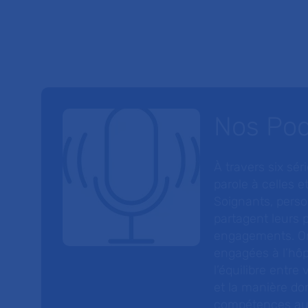
Nos Po
À travers six sé
parole à celles et
Soignants, perso
partagent leurs p
engagements. On
engagées à l’hôp
l’équilibre entre
et la manière do
compétences au s