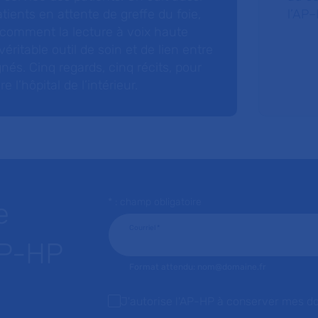
tients en attente de greffe du foie,
l’AP–
 comment la lecture à voix haute
éritable outil de soin et de lien entre
nés. Cinq regards, cinq récits, pour
l’hôpital de l’intérieur.
* : champ obligatoire
e
Courriel
*
AP-HP
Format attendu: nom@domaine.fr
J'autorise l'AP-HP à conserver mes d