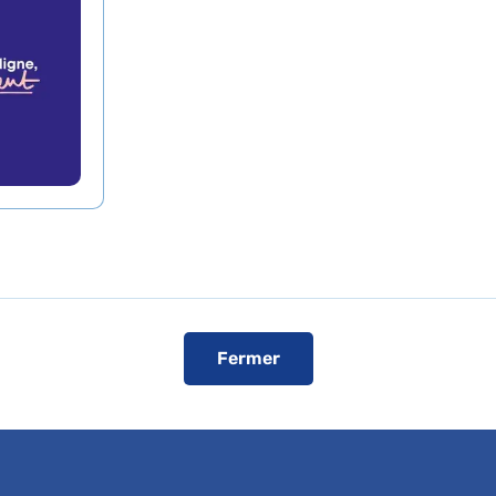
L’accès en véhicule est autorisé pour le
convocation
.
Registres publics d’accessibilité (RPA)
Voir le plan de l'hôpital
ise
Fermer