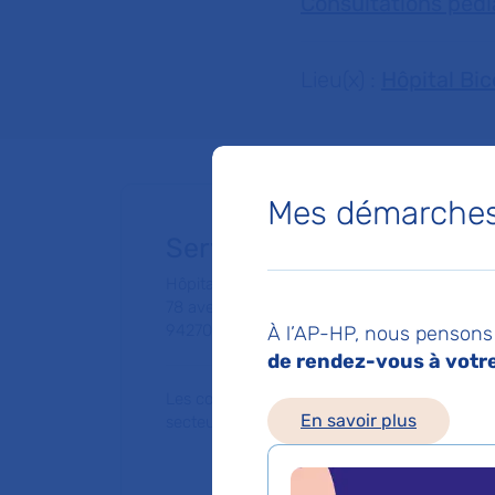
Consultations pédi
Lieu(x) :
Hôpital Bic
Mes démarches 
Service de Consultations
Hôpital Bicêtre
78 avenue du Général Leclerc
94270 Le Kremlin-Bicêtre
À l’AP-HP, nous pensons 
de rendez-vous à votre 
Les consultations publiques de ce médecin
En savoir plus
secteur 1 (tarifs de l'AP-HP)