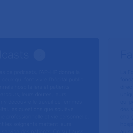
dcasts
Fa
ries de podcasts, l’AP-HP donne la
La F
 ceux qui font vivre l’hôpital public.
fonda
nnels hospitaliers et patients
direc
arcours, leurs doutes, leurs
uniq
 y découvre le travail de femmes
qui p
ital, les questions que soulève
des s
 vie professionnelle et vie personnelle,
charg
nt les soignants mettent leurs
hospi
ervice des patients. On suit aussi
au s