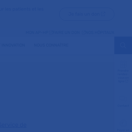
r les patients et les
Je fais un don
MON AP-HP
FAIRE UN DON
NOS HÔPITAUX
 INNOVATION
NOUS CONNAÎTRE
Aff
Prendre
rendez-
vous en
ligne
Contact
Service de
Payer en