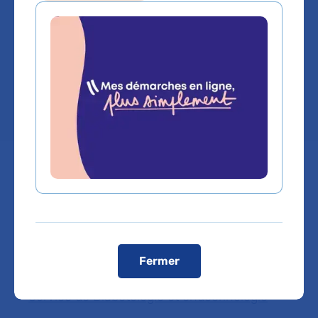
Service(s) :
Service de Diabétologie et
endocrinologie
Lieu(x) :
Hôpital Bichat - Claude-Bernard
Vous êtes médecin de ville, pour adresser vos
patients ou bénéficier d'une expertise médicale,
cliquez sur le service de rattachement du Dr
Fermer
ICHERAK FELLAHI
Service de Diabétologie et endocrinologie