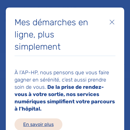
Faites un don à la Fondation de l'AP-HP pour soutenir la
recherche, l'innovation et la qualité de vie à l'hôpital pour les
Mes démarches en
patients et les soignants !
Fermer
ligne, plus
Je fais un don
simplement
MON AP-HP
FAIRE UN DON
NOS HÔPITAUX
Menu
Aff
À l’AP-HP, nous pensons que vous faire
Accueil
Dr FELLAHI ICHERAK
gagner en sérénité, c’est aussi prendre
soin de vous.
De la prise de rendez-
Dr ICHERAK
vous à votre sortie, nos services
numériques simplifient votre parcours
à l’hôpital.
FELLAHI
En savoir plus