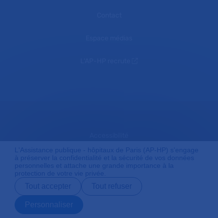
Contact
Espace médias
L'AP-HP recrute
Accessibilité
L'Assistance publique - hôpitaux de Paris (AP-HP) s'engage
à préserver la confidentialité et la sécurité de vos données
personnelles et attache une grande importance à la
Mentions légales
protection de votre vie privée.
Tout accepter
Tout refuser
Plan du site
Personnaliser
Prendre rendez-
Contact
Payer en ligne
Préparer son
vous en ligne
admission