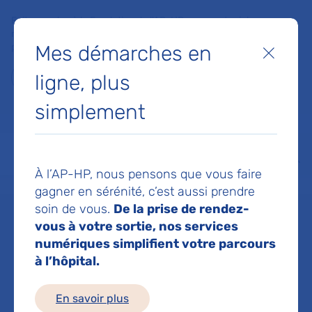
Faites un don à la Fondation de l'AP-HP pour soutenir la
recherche, l'innovation et la qualité de vie à l'hôpital pour les
Mes démarches en
patients et les soignants !
Fermer
ligne, plus
Je fais un don
simplement
MON AP-HP
FAIRE UN DON
NOS HÔPITAUX
Menu
Aff
À l’AP-HP, nous pensons que vous faire
Accueil
Service de Diabétologie et endocrinologie
gagner en sérénité, c’est aussi prendre
soin de vous.
De la prise de rendez-
vous à votre sortie, nos services
Service de
numériques simplifient votre parcours
à l’hôpital.
Diabétologie et
En savoir plus