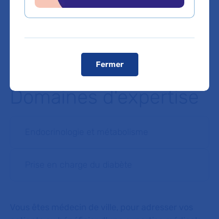
accessible pour les patients à mobilité réduite.
En taxi :
station Porte de Saint-Ouen, les hôtesses à
l’accueil (RDC) peuvent sur votre demande appeler un taxi
Voir le plan de l'hôpital
Fermer
Domaines d'expertise
Endocrinologie et métabolisme
Prise en charge du diabète
Vous êtes médecin de ville, pour adresser vos