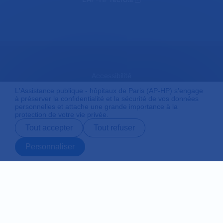
Accessibilité
L'Assistance publique - hôpitaux de Paris (AP-HP) s'engage
à préserver la confidentialité et la sécurité de vos données
personnelles et attache une grande importance à la
Mentions légales
protection de votre vie privée.
Tout accepter
Tout refuser
Plan du site
Personnaliser
Prendre rendez-
Contact
Payer en ligne
Préparer son
vous en ligne
admission
Protection des données personnelles