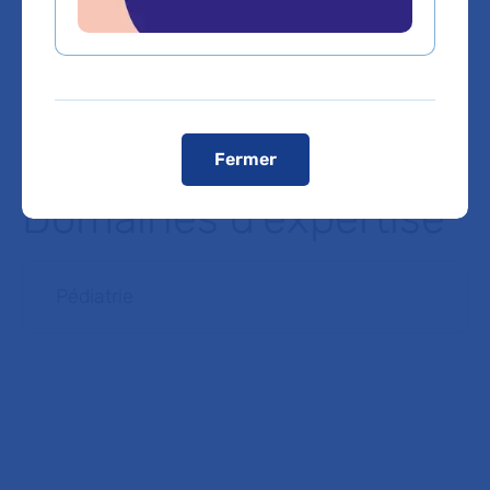
munis de leur convocation
.
Registres publics d’accessibilité (RPA)
Voir le plan de l'hôpital
Fermer
Domaines d'expertise
Pédiatrie