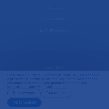
Contact
Espace médias
L'AP-HP recrute
Accessibilité
L'Assistance publique - hôpitaux de Paris (AP-HP) s'engage
à préserver la confidentialité et la sécurité de vos données
personnelles et attache une grande importance à la
Mentions légales
protection de votre vie privée.
Tout accepter
Tout refuser
Plan du site
Personnaliser
Prendre rendez-
Contact
Payer en ligne
Préparer son
vous en ligne
admission