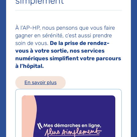
simplement
pédiatriques
Hôpital Bicêtre
78 avenue du Général Leclerc
94270 Le Kremlin-Bicêtre
À l’AP-HP, nous pensons que vous faire
gagner en sérénité, c’est aussi prendre
Prise de rendez-vous :
01 45 21 31 32
soin de vous.
De la prise de rendez-
vous à votre sortie, nos services
Voir toutes les informations de contact
numériques simplifient votre parcours
à l’hôpital.
Les consultations publiques de ce médecin sont
conventionnées secteur 1 (tarifs de l'AP-HP)
En savoir plus
Comment venir à l'hôpital ?
Métro
Ligne 7 : station Le Kremlin Bicêtre
Ligne 14 : station Hôpital Bicêtre
Bus
Bus n°125, 186, 323 : arrêt Hôpital Bicêtre – Benserade
Bus n°47, 131, 125 : arrêt Hôpital du Kremlin Bicêtre