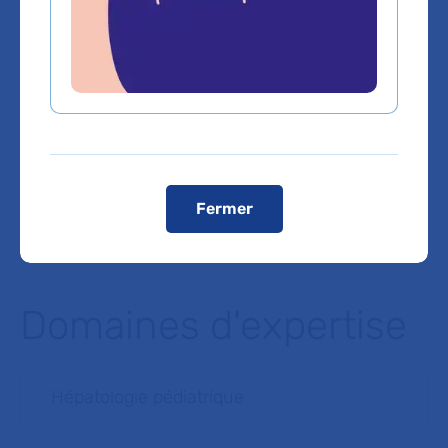
Voiture
Autoroute A6B, sortie 1 Porte d'italie vers rue Gabriel
Péri/D126B puis prendre à gauche rue Gabriel Péri/D126B.
Depuis le périphérique, prendre Porte d'Italie, puis vers rue
Gabriel Péri/D126B.
L’accès en véhicule est autorisé pour les patients
munis de leur convocation
.
Registres publics d’accessibilité (RPA)
Voir le plan de l'hôpital
Fermer
Domaines d'expertise
Hépatologie pédiatrique