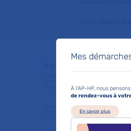
Consultations pédi
Lieu(x) :
Hôpital Bic
Mes démarches 
Service de Consultations
Hôpital Bicêtre
78 avenue du Général Leclerc
94270 Le Kremlin-Bicêtre
À l’AP-HP, nous pensons 
de rendez-vous à votre 
Les consultations publiques de ce médecin
En savoir plus
secteur 1 (tarifs de l'AP-HP)