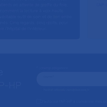
tients en attente de greffe du foie,
l’AP–
 comment la lecture à voix haute
éritable outil de soin et de lien entre
nés. Cinq regards, cinq récits, pour
l’hôpital de l’intérieur.
* : champ obligatoire
e
Courriel
*
AP-HP
Format attendu: nom@domaine.fr
J'autorise l'AP-HP à conserver mes d