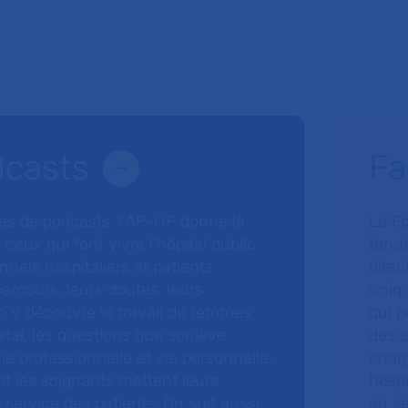
dcasts
Fa
ries de podcasts, l’AP-HP donne la
La F
 ceux qui font vivre l’hôpital public.
fonda
nnels hospitaliers et patients
direc
arcours, leurs doutes, leurs
uniq
 y découvre le travail de femmes
qui p
ital, les questions que soulève
des s
 vie professionnelle et vie personnelle,
charg
nt les soignants mettent leurs
hospi
ervice des patients. On suit aussi
au s