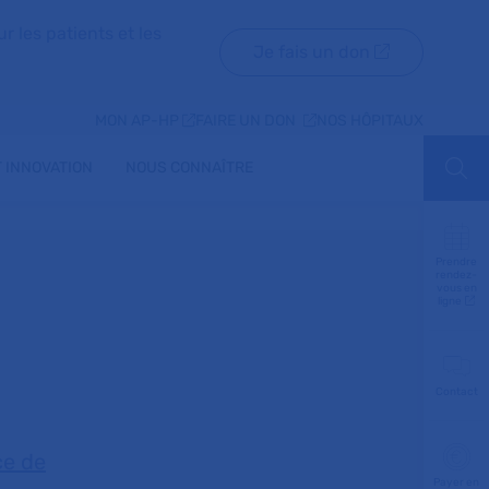
r les patients et les
Je fais un don
MON AP-HP
FAIRE UN DON
NOS HÔPITAUX
 INNOVATION
NOUS CONNAÎTRE
Aff
Prendre
rendez-
vous en
ligne
Contact
ce de
Payer en