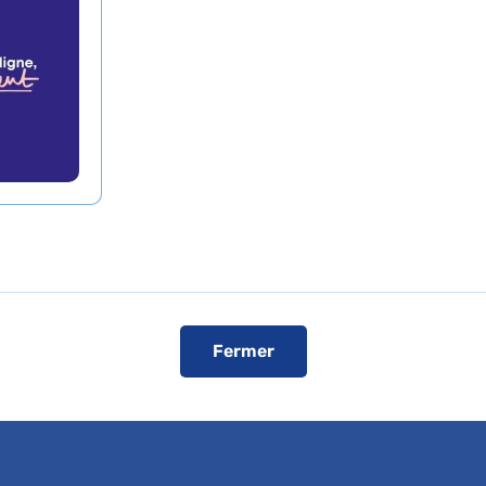
L’accès en véhicule est autorisé pour le
convocation
.
Registres publics d’accessibilité (RPA)
Voir le plan de l'hôpital
ise
Fermer