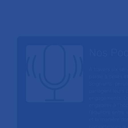
Nos Po
À travers six sé
parole à celles et
Soignants, perso
partagent leurs p
engagements. On
engagées à l’hôp
l’équilibre entre
et la manière do
compétences au s