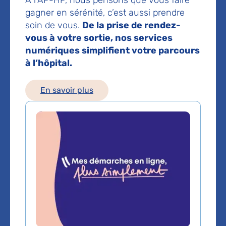
149 rue de Sèvres
gagner en sérénité, c’est aussi prendre
75015 Paris
soin de vous.
De la prise de rendez-
vous à votre sortie, nos services
Prise de rendez-vous :
01 44 49 57 44
numériques simplifient votre parcours
à l’hôpital.
Les consultations publiques de ce médecin sont
conventionnées secteur 1 (tarifs de l'AP-HP)
En savoir plus
Comment venir à l'hôpital ?
L'hôpital se trouve à 15 minutes à pied de la gare
Montparnasse.
Il est desservi par :
4 stations de métro :
Duroc (Lignes 10 et 13),
Sèvres-Lecourbe (ligne 6), Pasteur (lignes 6 et
12), Falguière (ligne 12)
6 lignes de bus :
Lignes 28, 70, 82, 86, 89 et
92 – arrêt Duroc ou Hôpital Enfants malades
Les voitures particulières ne peuvent pas pénétrer et se
garer dans l’enceinte de l’hôpital (à l’exception de
quelques places réservées aux personnes à mobilité