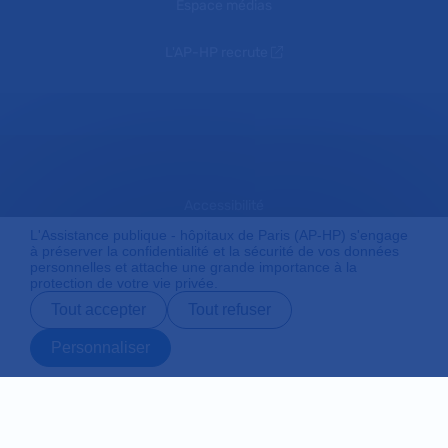
Espace médias
L'AP-HP recrute
Accessibilité
L'Assistance publique - hôpitaux de Paris (AP-HP) s'engage
à préserver la confidentialité et la sécurité de vos données
personnelles et attache une grande importance à la
Mentions légales
protection de votre vie privée.
Tout accepter
Tout refuser
Plan du site
Personnaliser
Prendre rendez-
Contact
Payer en ligne
Préparer son
vous en ligne
admission
Protection des données personnelles