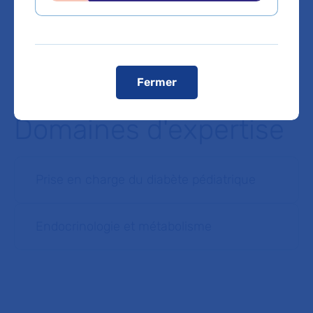
réduite). Il est possible de stationner dans des parcs de
stationnement à proximité.
Voir le plan de l'hôpital
Fermer
Domaines d'expertise
Prise en charge du diabète pédiatrique
Endocrinologie et métabolisme