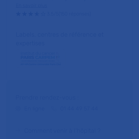
En savoir plus
Note : 3.5 sur 5 étoiles
3.5/5
(150 réponses)
Labels, centres de référence et
expertises
Prendre rendez-vous :
Téléphone :
En ligne
01 44 49 57 44
Comment venir à l'hôpital ?