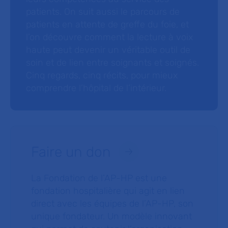
patients. On suit aussi le parcours de
patients en attente de greffe du foie, et
l’on découvre comment la lecture à voix
haute peut devenir un véritable outil de
soin et de lien entre soignants et soignés.
Cinq regards, cinq récits, pour mieux
comprendre l’hôpital de l’intérieur.
Faire un don
La Fondation de l’AP-HP est une
fondation hospitalière qui agit en lien
direct avec les équipes de l’AP-HP, son
unique fondateur. Un modèle innovant