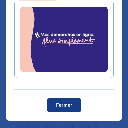
gynécologie et
diabétologie
pédiatrique
Hôpital Necker-Enfants malades
Chef de service :
Pr MICHEL POLAK
Fermer
Résultats des enquêtes patients