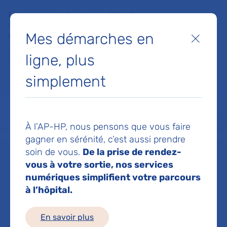
Faites un don à la Fondation de l'AP-HP pour soutenir la
recherche, l'innovation et la qualité de vie à l'hôpital pour les
Mes démarches en
patients et les soignants !
Fermer
ligne, plus
Je fais un don
simplement
MON AP-HP
FAIRE UN DON
NOS HÔPITAUX
Menu
Aff
À l’AP-HP, nous pensons que vous faire
Accueil
Service d'Endocrinologie, gynécologie et diabétologie pédiatrique
gagner en sérénité, c’est aussi prendre
soin de vous.
De la prise de rendez-
vous à votre sortie, nos services
Service
numériques simplifient votre parcours
à l’hôpital.
d'Endocrinologie,
En savoir plus