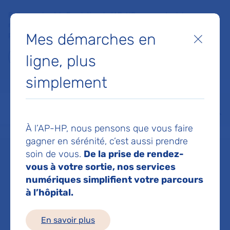
Faites un don à la Fondation de l'AP-HP pour soutenir la
recherche, l'innovation et la qualité de vie à l'hôpital pour les
Mes démarches en
patients et les soignants !
Fermer
ligne, plus
Je fais un don
simplement
MON AP-HP
FAIRE UN DON
NOS HÔPITAUX
Menu
Aff
À l’AP-HP, nous pensons que vous faire
Accueil
Dr GUIDDIR TAMAZOUST
gagner en sérénité, c’est aussi prendre
soin de vous.
De la prise de rendez-
Dr TAMAZOUST
vous à votre sortie, nos services
numériques simplifient votre parcours
à l’hôpital.
GUIDDIR
En savoir plus