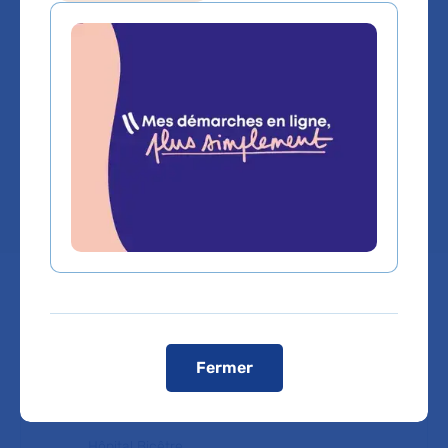
Pediatrie
Service(s) :
Service de Pédiatrie générale
,
Service de Consultations pédiatriques
Lieu(x) :
Hôpital Bicêtre
Prendre rendez-vous
Fermer
Service de Pédiatrie générale
Hôpital Bicêtre