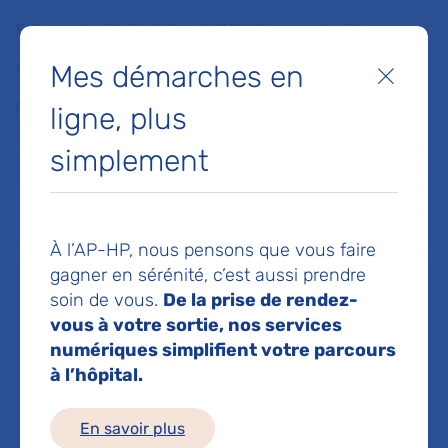
Faites un don à la Fondation de l'AP-HP pour soutenir la
recherche, l'innovation et la qualité de vie à l'hôpital pour les
Mes démarches en
patients et les soignants !
Fermer
ligne, plus
Je fais un don
simplement
MON AP-HP
FAIRE UN DON
NOS HÔPITAUX
Menu
Aff
À l’AP-HP, nous pensons que vous faire
Accueil
Dr KACI RACHID
gagner en sérénité, c’est aussi prendre
soin de vous.
De la prise de rendez-
Dr RACHID KACI
vous à votre sortie, nos services
numériques simplifient votre parcours
à l’hôpital.
Anatomie et cytologie
En savoir plus
pathologiques