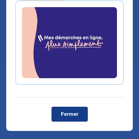
Service(s) :
Service d'Anatomie et Cytologie
Pathologiques
Lieu(x) :
Hôpital Lariboisière
Fermer