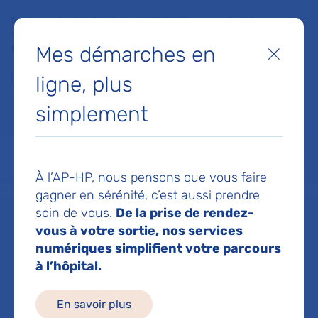
Faites un don à la Fondation de l'AP-HP pour soutenir la
recherche, l'innovation et la qualité de vie à l'hôpital pour les
Mes démarches en
patients et les soignants !
Fermer
ligne, plus
Je fais un don
simplement
MON AP-HP
FAIRE UN DON
NOS HÔPITAUX
Menu
Aff
À l’AP-HP, nous pensons que vous faire
Accueil
Service d'Anatomie et Cytologie Pathologiques
gagner en sérénité, c’est aussi prendre
soin de vous.
De la prise de rendez-
vous à votre sortie, nos services
Service
numériques simplifient votre parcours
à l’hôpital.
d'Anatomie et
En savoir plus