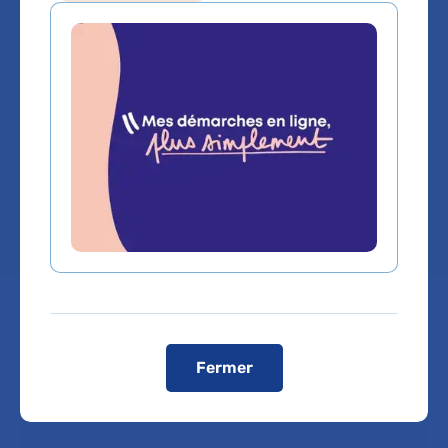
Cytologie
Pathologiques
Hôpital Lariboisière
Chef de service :
Pr HOMA BIASSETTE
Prendre rendez-vous :
Fermer
Téléphone :
01 49 95 83 30