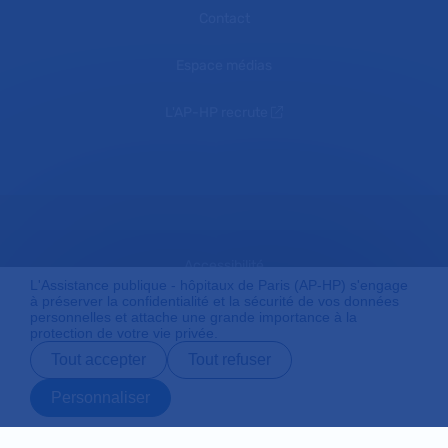
Contact
Espace médias
L'AP-HP recrute
Accessibilité
L'Assistance publique - hôpitaux de Paris (AP-HP) s'engage
à préserver la confidentialité et la sécurité de vos données
personnelles et attache une grande importance à la
protection de votre vie privée.
Mentions légales
Tout accepter
Tout refuser
Personnaliser
Plan du site
Prendre rendez-
Contact
Payer en ligne
Préparer son
vous en ligne
admission