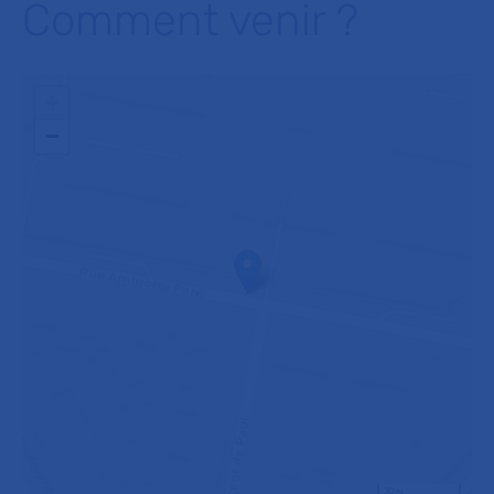
Comment venir ?
+
−
30 m