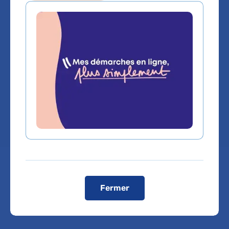
Anatomie et cytologie
pathologiques
Service(s) :
Service d'Anatomie et Cytologie
Pathologiques
Lieu(x) :
Hôpital Lariboisière
Fermer