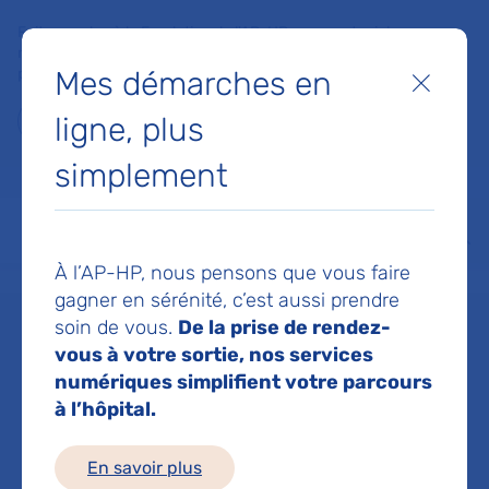
Faites un don à la Fondation de l'AP-HP pour soutenir la
recherche, l'innovation et la qualité de vie à l'hôpital pour les
Mes démarches en
patients et les soignants !
Fermer
ligne, plus
Je fais un don
simplement
MON AP-HP
FAIRE UN DON
NOS HÔPITAUX
Menu
Aff
À l’AP-HP, nous pensons que vous faire
Accueil
Dr MIQUEL CATHERINE
gagner en sérénité, c’est aussi prendre
soin de vous.
De la prise de rendez-
Dr CATHERINE
vous à votre sortie, nos services
numériques simplifient votre parcours
à l’hôpital.
MIQUEL
En savoir plus