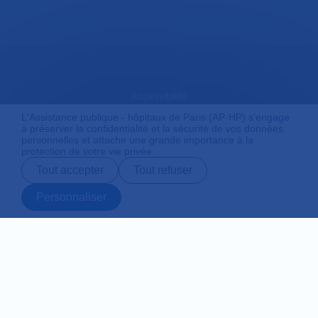
Accessibilité
L'Assistance publique - hôpitaux de Paris (AP-HP) s'engage
à préserver la confidentialité et la sécurité de vos données
personnelles et attache une grande importance à la
Mentions légales
protection de votre vie privée.
Tout accepter
Tout refuser
Plan du site
Personnaliser
Prendre rendez-
Contact
Payer en ligne
Préparer son
vous en ligne
admission
Protection des données personnelles