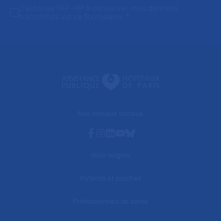
J'autorise l'AP-HP à conserver mes données
transmises via ce formulaire.
*
Nos réseaux sociaux
Facebook
Instagram
Linkedin
Youtube
Bluesky
Vous soigner
Patients et proches
Professionnels de santé