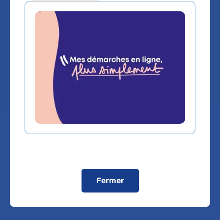
Service(s) :
Service d'Anatomie et Cytologie
Pathologiques
Lieu(x) :
Hôpital Lariboisière
Fermer