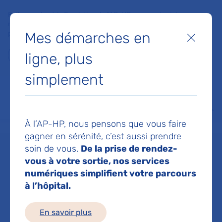
Faites un don à la Fondation de l'AP-HP pour soutenir la
recherche, l'innovation et la qualité de vie à l'hôpital pour les
Mes démarches en
patients et les soignants !
Fermer
ligne, plus
Je fais un don
simplement
MON AP-HP
FAIRE UN DON
NOS HÔPITAUX
Menu
Aff
À l’AP-HP, nous pensons que vous faire
Accueil
Dr VILLA CHIARA
gagner en sérénité, c’est aussi prendre
soin de vous.
De la prise de rendez-
Dr CHIARA VILLA
vous à votre sortie, nos services
numériques simplifient votre parcours
à l’hôpital.
Anatomie et cytologie
En savoir plus
pathologiques