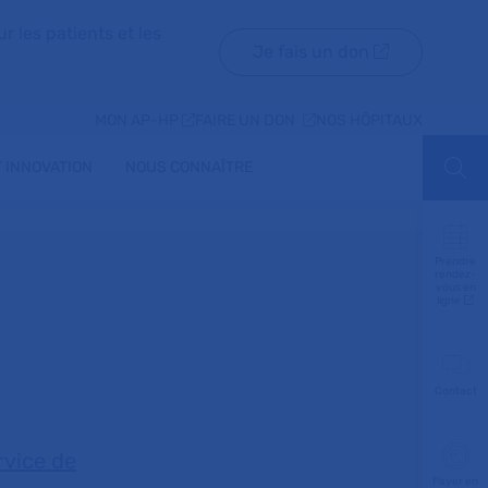
r les patients et les
Je fais un don
MON AP-HP
FAIRE UN DON
NOS HÔPITAUX
 INNOVATION
NOUS CONNAÎTRE
Aff
Prendre
rendez-
vous en
ligne
Contact
rvice de
Payer en