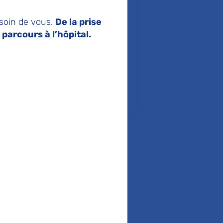
)
 soin de vous.
De la prise
igne 24)
parcours à l’hôpital.
tice