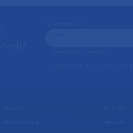
* : champ obligatoire
e
Courriel
*
AP-HP
Format attendu: nom@domaine.fr
J'autorise l'AP-HP à conserver mes d
Vous soigner
mon AP-HP
Patients et proches
Faire un don