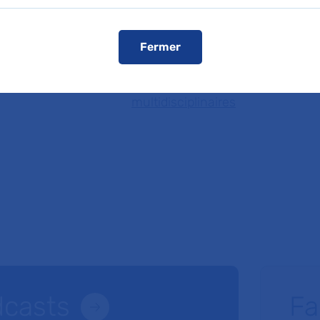
 vos patients ou bénéficier d'une expertise médicale, c
Fermer
thérapeutique
Service de Physiologie - explora
multidisciplinaires
dcasts
Fa