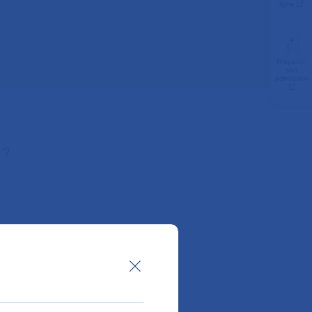
ligne
Préparer
son
admission
 ?
tualité (ligne 10)
 ou C)
Fermer la boîte de dialogue
, 85, 96, 47)