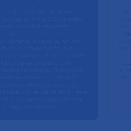
ries de podcasts, l’AP-HP donne la
La F
 ceux qui font vivre l’hôpital public.
fonda
nnels hospitaliers et patients
direc
arcours, leurs doutes, leurs
uniq
 y découvre le travail de femmes
qui p
ital, les questions que soulève
des s
 vie professionnelle et vie personnelle,
charg
nt les soignants mettent leurs
hospi
ervice des patients. On suit aussi
au s
tients en attente de greffe du foie,
l’AP–
 comment la lecture à voix haute
éritable outil de soin et de lien entre
nés. Cinq regards, cinq récits, pour
l’hôpital de l’intérieur.