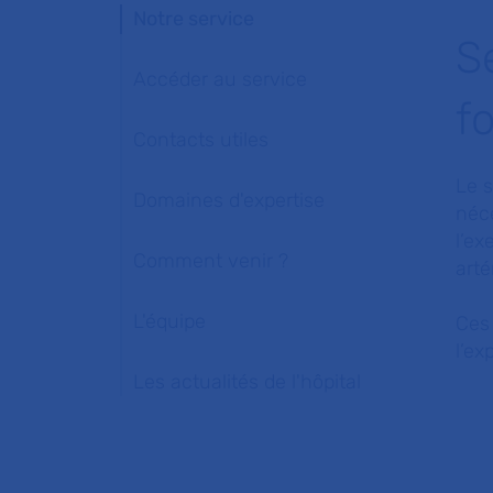
Notre service
S
Accéder au service
f
Contacts utiles
Le s
Domaines d'expertise
néce
l’ex
Comment venir ?
arté
L'équipe
Ces 
l’ex
Les actualités de l'hôpital