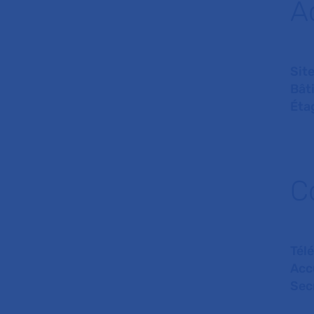
A
Site
Bât
Éta
C
Tél
Acc
Sec