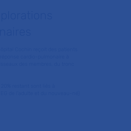
xplorations
inaires
hôpital Cochin reçoit des patients
la réponse cardio-pulmonaire à
s vaisseaux des membres, du tronc
 20% restant sont liés à
 EEG de l’adulte et du nouveau-né)