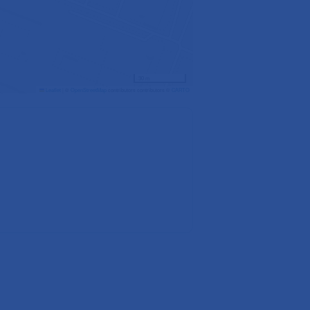
30 m
Leaflet
|
©
OpenStreetMap
contributors contributors ©
CARTO