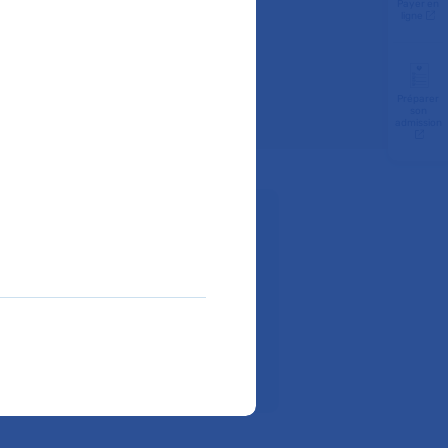
Payer en
ligne
Préparer
son
admission
z-vous :
Téléphone :
01 58 41 23 36
ite internet de l’hôpital