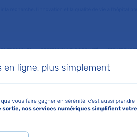
la recherche, l'innovation et la qualité de vie à l'hôpital pou
NTS ET PROCHES
PROFESSIONNELS DE SANTÉ
RECHERCHE ET
en ligne, plus simplement
 de Physiologie -
que vous faire gagner en sérénité, c’est aussi prendre
tions fonctionnelles
sortie, nos services numériques simplifient votre 
ciplinaires