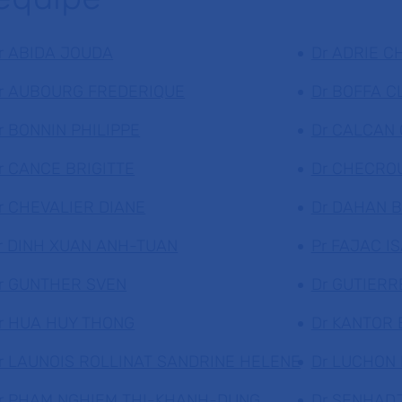
r ABIDA JOUDA
Dr ADRIE C
r AUBOURG FREDERIQUE
Dr BOFFA C
r BONNIN PHILIPPE
Dr CALCAN 
r CANCE BRIGITTE
Dr CHECRO
r CHEVALIER DIANE
Dr DAHAN B
r DINH XUAN ANH-TUAN
Pr FAJAC I
r GUNTHER SVEN
Dr GUTIERR
r HUA HUY THONG
Dr KANTOR 
r LAUNOIS ROLLINAT SANDRINE HELENE
Dr LUCHON
r PHAM NGHIEM THI-KHANH-DUNG
Dr SENHADJ