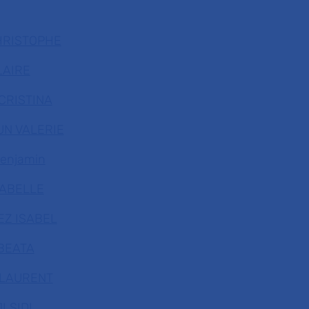
HRISTOPHE
LAIRE
CRISTINA
UN VALERIE
enjamin
SABELLE
EZ ISABEL
BEATA
 LAURENT
I SIDI