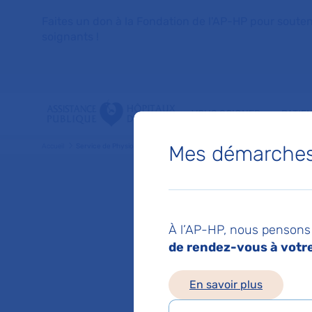
Faites un don à la Fondation de l'AP-HP pour soutenir 
soignants !
VOUS SOIGNER
PATIE
Mes démarches 
Accueil
Service de Physiologie - explorations fonctionnelles multidisciplinaires
Service
À l’AP-HP, nous pensons 
explora
de rendez-vous à votre 
En savoir plus
multidis