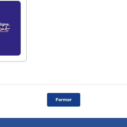
 - Port-Royal
r SVEN GUNTHER
Prendre rende
xpertises
En ligne
Visiter le s
Fermer