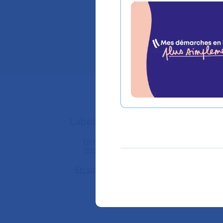
Hôpital Cochin
Chef de service :
D
Labels, centres de référence et e
En savoir plus