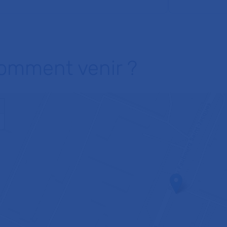
omment venir ?
+
−