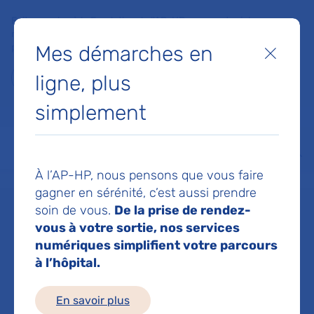
Faites un don à la Fondation de l'AP-HP pour soutenir la
recherche, l'innovation et la qualité de vie à l'hôpital pour les
Mes démarches en
patients et les soignants !
Fermer
ligne, plus
Je fais un don
simplement
MON AP-HP
FAIRE UN DON
NOS HÔPITAUX
Menu
Aff
À l’AP-HP, nous pensons que vous faire
Accueil
Dr LAUNOIS ROLLINAT SANDRINE HELENE
gagner en sérénité, c’est aussi prendre
soin de vous.
De la prise de rendez-
Dr SANDRINE
vous à votre sortie, nos services
numériques simplifient votre parcours
à l’hôpital.
HELENE LAUNOIS
En savoir plus