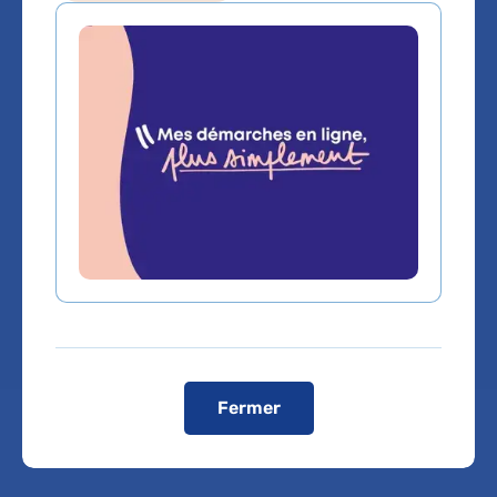
ROLLINAT
Pneumologie
Service(s) :
Service de Physiologie -
explorations fonctionnelles
multidisciplinaires
Lieu(x) :
Hôpital Cochin - Port-Royal
Fermer