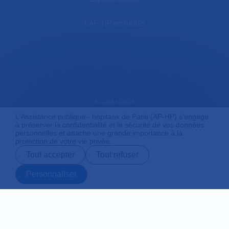
L'AP-HP recrute
Accessibilité
L'Assistance publique - hôpitaux de Paris (AP-HP) s'engage
à préserver la confidentialité et la sécurité de vos données
personnelles et attache une grande importance à la
Mentions légales
protection de votre vie privée.
Tout accepter
Tout refuser
Plan du site
Personnaliser
Prendre rendez-
Contact
Payer en ligne
Préparer son
vous en ligne
admission
Protection des données personnelles