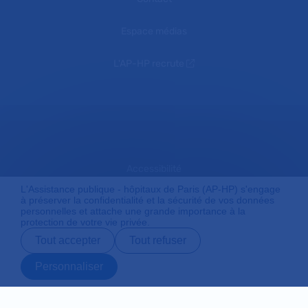
Espace médias
L'AP-HP recrute
Accessibilité
L'Assistance publique - hôpitaux de Paris (AP-HP) s'engage
à préserver la confidentialité et la sécurité de vos données
personnelles et attache une grande importance à la
Mentions légales
protection de votre vie privée.
Tout accepter
Tout refuser
Plan du site
Personnaliser
Prendre rendez-
Contact
Payer en ligne
Préparer son
vous en ligne
admission