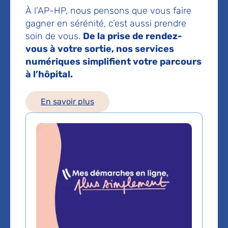
94270 Le Kremlin-Bicêtre
À l’AP-HP, nous pensons que vous faire
gagner en sérénité, c’est aussi prendre
Voir toutes les informations de contact
soin de vous.
De la prise de rendez-
vous à votre sortie, nos services
Les consultations publiques de ce médecin sont
numériques simplifient votre parcours
conventionnées secteur 1 (tarifs de l'AP-HP)
à l’hôpital.
En savoir plus
Comment venir à l'hôpital ?
Métro
Ligne 7 : station Le Kremlin Bicêtre
Ligne 14 : station Hôpital Bicêtre
Bus
Bus n°125, 186, 323 : arrêt Hôpital Bicêtre – Benserade
Bus n°47, 131, 125 : arrêt Hôpital du Kremlin Bicêtre
Voiture
Autoroute A6B, sortie 1 Porte d'italie vers rue Gabriel
Péri/D126B puis prendre à gauche rue Gabriel Péri/D126B.
Depuis le périphérique, prendre Porte d'Italie, puis vers rue
Gabriel Péri/D126B.