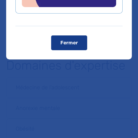
L’accès en véhicule est autorisé pour les patients
munis de leur convocation
.
Registres publics d’accessibilité (RPA)
Voir le plan de l'hôpital
Fermer
Domaines d'expertise
Médecine de l'adolescent
Anorexie mentale
Obésité