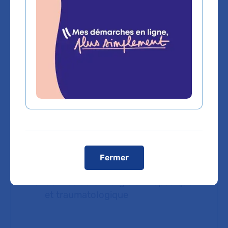
Prendre rendez-vous
Service d'Orthopédie et
traumatologie bi-sites des
hôpitaux Raymond-Poincaré et
Ambroise-Paré
Hôpital Raymond-Poincaré
92380 Garches
Consultation publique (tarifs de l'AP-HP,
conventionné secteur 1)
Fermer
Service de Chirurgie orthopédique
et traumatologique