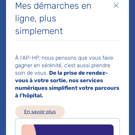
Mes démarches en
Fermer
Chirurgie orthopedique et
ligne, plus
traumatologie
simplement
Service(s) :
Service d'Orthopédie et
traumatologie bi-sites des hôpitaux
À l’AP-HP, nous pensons que vous faire
Raymond-Poincaré et Ambroise-Paré
,
gagner en sérénité, c’est aussi prendre
Service de Chirurgie orthopédique et
soin de vous.
De la prise de rendez-
traumatologique
,
Service de Chirurgie
vous à votre sortie, nos services
orthopédique et traumatologique
numériques simplifient votre parcours
à l’hôpital.
Lieu(x) :
Hôpital Raymond-Poincaré
,
Hôpital
En savoir plus
Ambroise-Paré
,
Hôpital Henri-Mondor