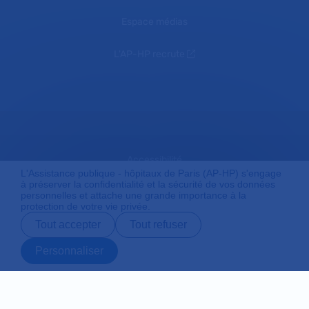
Espace médias
L'AP-HP recrute
Accessibilité
L'Assistance publique - hôpitaux de Paris (AP-HP) s'engage
à préserver la confidentialité et la sécurité de vos données
personnelles et attache une grande importance à la
protection de votre vie privée.
Mentions légales
Tout accepter
Tout refuser
Personnaliser
Plan du site
Prendre rendez-
Contact
Payer en ligne
Préparer son
vous en ligne
admission
Protection des données personnelles