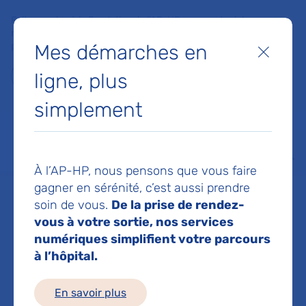
Faites un don à la Fondation de l'AP-HP pour soutenir la
recherche, l'innovation et la qualité de vie à l'hôpital pour les
Mes démarches en
patients et les soignants !
Fermer
ligne, plus
Je fais un don
simplement
MON AP-HP
FAIRE UN DON
NOS HÔPITAUX
Menu
Aff
À l’AP-HP, nous pensons que vous faire
Accueil
Service de Chirurgie orthopédique et traumatologique
gagner en sérénité, c’est aussi prendre
soin de vous.
De la prise de rendez-
vous à votre sortie, nos services
Service de
numériques simplifient votre parcours
à l’hôpital.
Chirurgie
En savoir plus