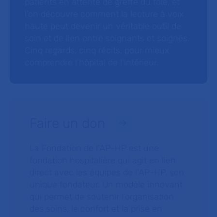
patients en attente de greffe du foie, et
l’on découvre comment la lecture à voix
haute peut devenir un véritable outil de
soin et de lien entre soignants et soignés.
Cinq regards, cinq récits, pour mieux
comprendre l’hôpital de l’intérieur.
Faire un don
La Fondation de l’AP-HP est une
fondation hospitalière qui agit en lien
direct avec les équipes de l’AP-HP, son
unique fondateur. Un modèle innovant
qui permet de soutenir l’organisation
des soins, le confort et la prise en