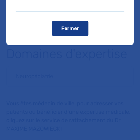
Registres publics d’accessibilité (RPA)
Voir le plan de l'hôpital
Fermer
Domaines d'expertise
Neuropédiatrie
Vous êtes médecin de ville, pour adresser vos
patients ou bénéficier d'une expertise médicale,
cliquez sur le service de rattachement du Dr
MAXIME MAZOWIECKI