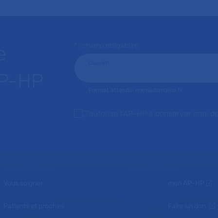
* : champ obligatoire
e
Courriel
*
AP-HP
Format attendu: nom@domaine.fr
J'autorise l'AP-HP à conserver mes d
Vous soigner
mon AP-HP
Patients et proches
Faire un don