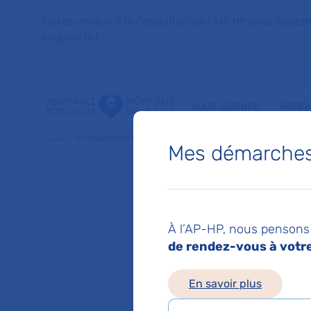
Faites un don à la Fondation de l'AP-HP pour soutenir 
soignants !
VOUS SOIGNER
PATIE
Accueil
Dr MBUNGANI EKONGO EKEKE BABETTE
Mes démarches 
Dr BAB
À l’AP-HP, nous pensons 
EKONGO
de rendez-vous à votre 
En savoir plus
Geriatrie