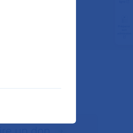
ligne
Préparer
son
admission
ire un don