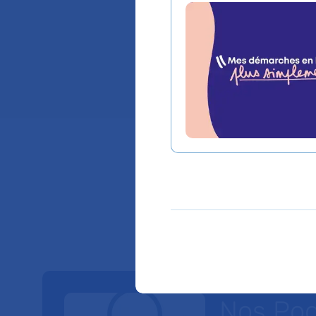
Service(s) :
Service
Lieu(x) :
Hôpital Ch
Nos Po