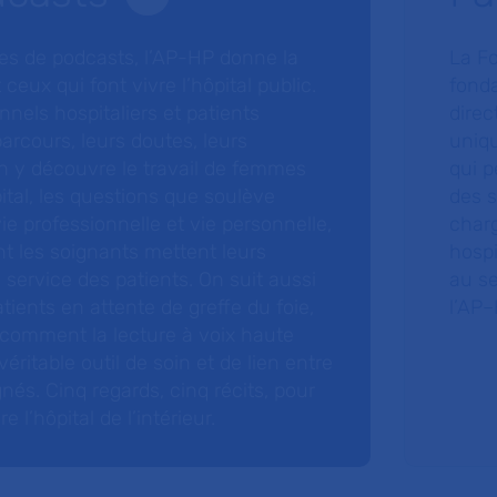
ries de podcasts, l’AP-HP donne la
La F
 ceux qui font vivre l’hôpital public.
fonda
nnels hospitaliers et patients
direc
arcours, leurs doutes, leurs
uniq
 y découvre le travail de femmes
qui p
ital, les questions que soulève
des s
 vie professionnelle et vie personnelle,
charg
nt les soignants mettent leurs
hospi
ervice des patients. On suit aussi
au s
tients en attente de greffe du foie,
l’AP–
 comment la lecture à voix haute
éritable outil de soin et de lien entre
nés. Cinq regards, cinq récits, pour
l’hôpital de l’intérieur.