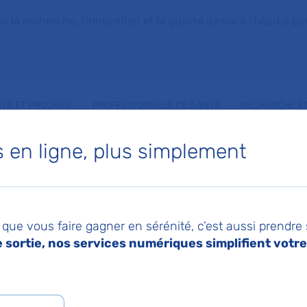
la recherche, l'innovation et la qualité de vie à l'hôpital pou
NTS ET PROCHES
PROFESSIONNELS DE SANTÉ
RECHERCHE ET
en ligne, plus simplement
ETTE MBUNGANI
que vous faire gagner en sérénité, c’est aussi prendre
 EKEKE
sortie, nos services numériques simplifient votre 