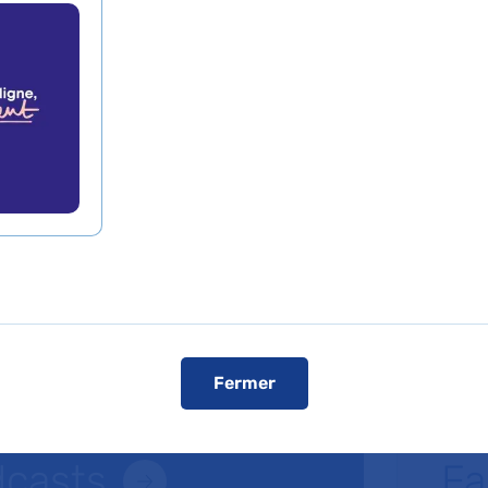
 de Court séjour gériatrique
arles-Foix
Fermer
dcasts
Fa