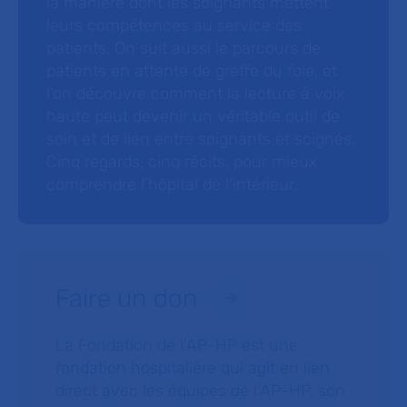
la manière dont les soignants mettent
leurs compétences au service des
patients. On suit aussi le parcours de
patients en attente de greffe du foie, et
l’on découvre comment la lecture à voix
haute peut devenir un véritable outil de
soin et de lien entre soignants et soignés.
Cinq regards, cinq récits, pour mieux
comprendre l’hôpital de l’intérieur.
Faire un don
La Fondation de l’AP-HP est une
fondation hospitalière qui agit en lien
direct avec les équipes de l’AP-HP, son