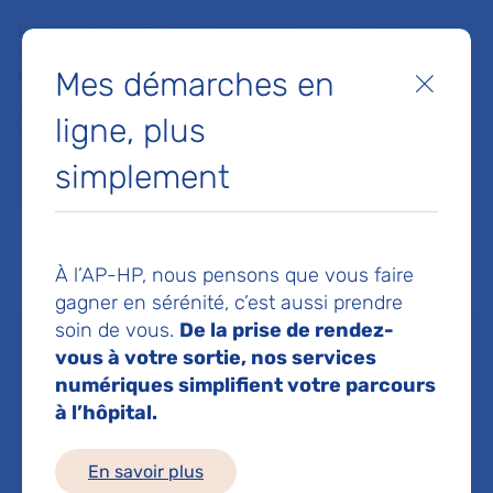
Faites un don à la Fondation de l'AP-HP pour soutenir la
recherche, l'innovation et la qualité de vie à l'hôpital pour les
Mes démarches en
patients et les soignants !
Fermer
ligne, plus
Je fais un don
simplement
MON AP-HP
FAIRE UN DON
NOS HÔPITAUX
Menu
Aff
À l’AP-HP, nous pensons que vous faire
Accueil
Service de Court séjour gériatrique
gagner en sérénité, c’est aussi prendre
soin de vous.
De la prise de rendez-
vous à votre sortie, nos services
Service de Court
numériques simplifient votre parcours
à l’hôpital.
séjour gériatrique
En savoir plus