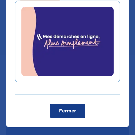
Service(s) :
Service de Court séjour
gériatrique
Lieu(x) :
Hôpital Charles-Foix
Fermer