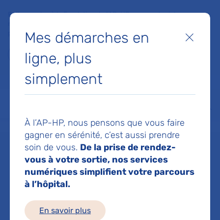
Faites un don à la Fondation de l'AP-HP pour soutenir la
recherche, l'innovation et la qualité de vie à l'hôpital pour les
Mes démarches en
patients et les soignants !
Fermer
ligne, plus
Je fais un don
simplement
MON AP-HP
FAIRE UN DON
NOS HÔPITAUX
Menu
Aff
À l’AP-HP, nous pensons que vous faire
Accueil
Dr RIVIERE LEA
gagner en sérénité, c’est aussi prendre
soin de vous.
De la prise de rendez-
Dr LEA RIVIERE
vous à votre sortie, nos services
numériques simplifient votre parcours
à l’hôpital.
Geriatrie
En savoir plus