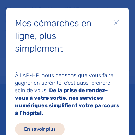
Faites un don à la Fondation de l'AP-HP pour soutenir la
recherche, l'innovation et la qualité de vie à l'hôpital pour les
Mes démarches en
patients et les soignants !
Fermer
ligne, plus
Je fais un don
simplement
MON AP-HP
FAIRE UN DON
NOS HÔPITAUX
Menu
Aff
À l’AP-HP, nous pensons que vous faire
Accueil
Liste des actualités
L’UMS Autonomie a accueilli son premier patient dans le ca
gagner en sérénité, c’est aussi prendre
Mis à jour le 22/06/2026
Partager :
soin de vous.
De la prise de rendez-
vous à votre sortie, nos services
L’UMS Autonomie a
numériques simplifient votre parcours
à l’hôpital.
accueilli son premier
En savoir plus
patient dans le cadre