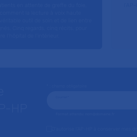
tients en attente de greffe du foie,
l’AP–
 comment la lecture à voix haute
éritable outil de soin et de lien entre
nés. Cinq regards, cinq récits, pour
l’hôpital de l’intérieur.
* : champ obligatoire
e
Courriel
*
AP-HP
Format attendu: nom@domaine.fr
J'autorise l'AP-HP à conserver mes d