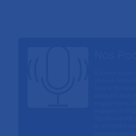
Nos Po
À travers six sé
parole à celles et
Soignants, perso
partagent leurs p
engagements. On
engagées à l’hôp
l’équilibre entre
et la manière do
compétences au s