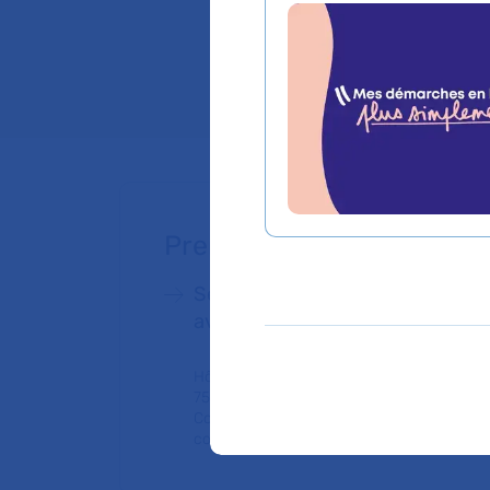
Psychiatrie de l'En
Lieu(x) :
Hôpital A
Prendre rendez-vous
Service de Pédiatrie générale et
aval des urgences
Hôpital Armand-Trousseau
75012 Paris
Consultation publique (tarifs de l'AP-HP,
conventionné secteur 1)