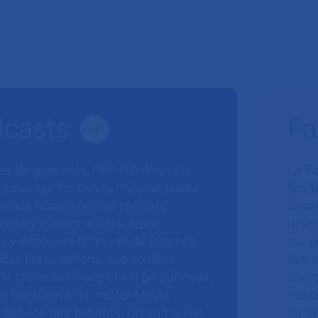
dcasts
Fa
ries de podcasts, l’AP-HP donne la
La F
 ceux qui font vivre l’hôpital public.
fonda
nnels hospitaliers et patients
direc
arcours, leurs doutes, leurs
uniq
 y découvre le travail de femmes
qui p
ital, les questions que soulève
des s
 vie professionnelle et vie personnelle,
charg
nt les soignants mettent leurs
hospi
ervice des patients. On suit aussi
au s