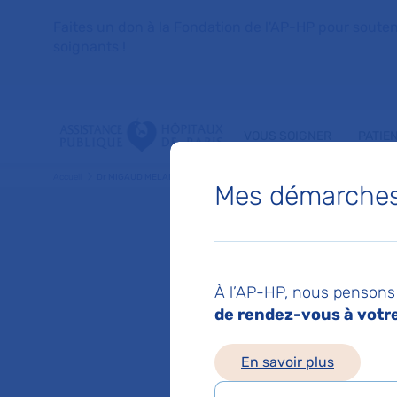
Faites un don à la Fondation de l'AP-HP pour soutenir 
soignants !
VOUS SOIGNER
PATIE
Accueil
Dr MIGAUD MELANIE
Mes démarches 
Dr MEL
À l’AP-HP, nous pensons 
Pediatrie
de rendez-vous à votre 
En savoir plus
Service(s) :
Service