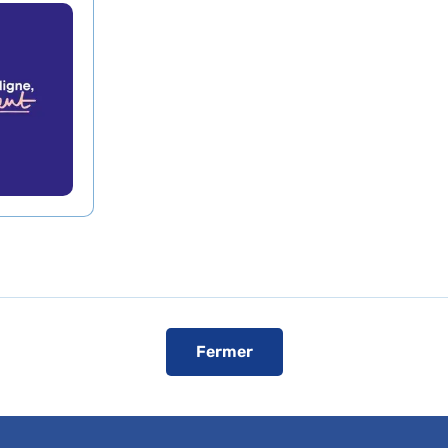
fant et de l'Adolescent
rmand-Trousseau
,
Hôpital Pitié-Salpêtrière
Service de Psychiatrie de
l'Enfant et de l'Adolescent
Hôpital Pitié-Salpêtrière
Fermer
75013 Paris
Consultation publique (tarifs de l'AP-
HP, conventionné secteur 1)