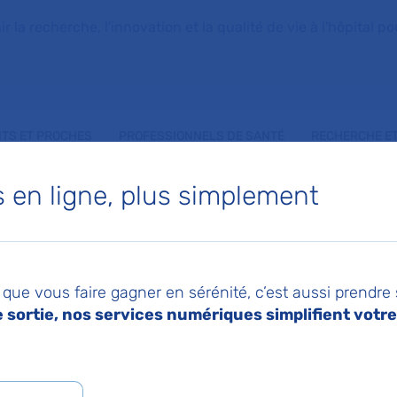
la recherche, l'innovation et la qualité de vie à l'hôpital pou
NTS ET PROCHES
PROFESSIONNELS DE SANTÉ
RECHERCHE ET
en ligne, plus simplement
ANIE MIGAUD
que vous faire gagner en sérénité, c’est aussi prendre
sortie, nos services numériques simplifient votre 
 de Pédiatrie générale et aval des urgences
,
Serv