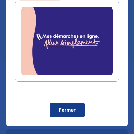
Service(s) :
Service de Soins médicaux et de
réadaptation neurolocomoteur
Lieu(x) :
Hôpital Albert-Chenevier
Fermer