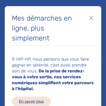
Faites un don à la Fondation de l'AP-HP pour soutenir la
recherche, l'innovation et la qualité de vie à l'hôpital pour les
Mes démarches en
patients et les soignants !
Fermer
ligne, plus
Je fais un don
simplement
MON AP-HP
FAIRE UN DON
NOS HÔPITAUX
Menu
Aff
À l’AP-HP, nous pensons que vous faire
Accueil
Dr MISTRY PRASHANT
gagner en sérénité, c’est aussi prendre
soin de vous.
De la prise de rendez-
Dr PRASHANT
vous à votre sortie, nos services
numériques simplifient votre parcours
à l’hôpital.
MISTRY
En savoir plus