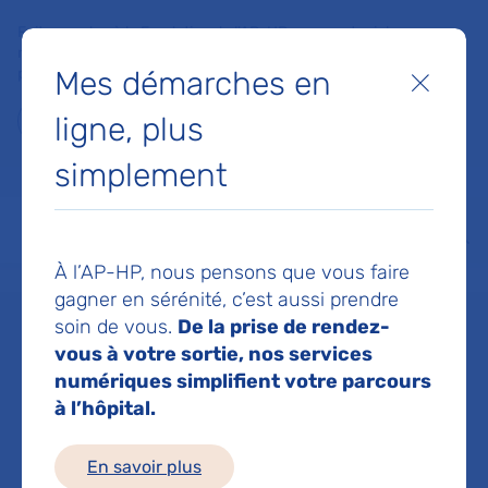
Faites un don à la Fondation de l'AP-HP pour soutenir la
recherche, l'innovation et la qualité de vie à l'hôpital pour les
Mes démarches en
patients et les soignants !
Fermer
ligne, plus
Je fais un don
simplement
MON AP-HP
FAIRE UN DON
NOS HÔPITAUX
Menu
Aff
À l’AP-HP, nous pensons que vous faire
Accueil
Dr NIKPAY ASLIE FARAHNAZ
gagner en sérénité, c’est aussi prendre
soin de vous.
De la prise de rendez-
Dr FARAHNAZ
vous à votre sortie, nos services
numériques simplifient votre parcours
à l’hôpital.
NIKPAY ASLIE
En savoir plus