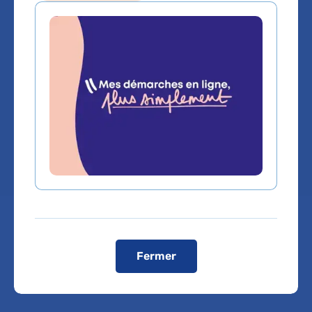
Medecine generale
Service(s) :
Service d'Accueil des urgences
adultes
,
Service d'accueil d'urgences
Lieu(x) :
Hôpital Antoine-Béclère
,
Hôpital
Bicêtre
Fermer