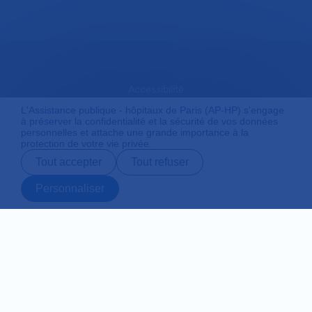
Accessibilité
L'Assistance publique - hôpitaux de Paris (AP-HP) s'engage
à préserver la confidentialité et la sécurité de vos données
personnelles et attache une grande importance à la
Mentions légales
protection de votre vie privée.
Tout accepter
Tout refuser
Plan du site
Personnaliser
Prendre rendez-
Contact
Payer en ligne
Préparer son
vous en ligne
admission
Protection des données personnelles