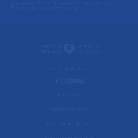
J'autorise l'AP-HP à conserver mes données
transmises via ce formulaire.
*
Nos réseaux sociaux
Facebook
Instagram
Linkedin
Youtube
Bluesky
Vous soigner
Patients et proches
Professionnels de santé