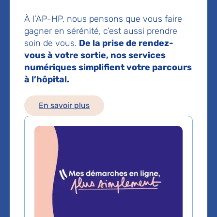
92700 Colombes
À l’AP-HP, nous pensons que vous faire
Prise de rendez-vous :
01 47 60 61 00
gagner en sérénité, c’est aussi prendre
soin de vous.
De la prise de rendez-
Voir toutes les informations de contact
vous à votre sortie, nos services
numériques simplifient votre parcours
à l’hôpital.
Les consultations publiques de ce médecin sont
conventionnées secteur 1 (tarifs de l'AP-HP)
En savoir plus
Comment venir à l'hôpital ?
Moyens d’accès :
Bus :
Gare de Colombes puis bus 304 arrêt hôpital Louis-
Mourier
Métro :
Ligne 13 destination Les Courtilles
station Asnières puis bus 304 arrêt hôpital Louis-Mourier
T2 :
station parc Pierre Lagravère puis bus 304 arrêt
hôpital Louis-Mourier
RER A :
Gare de Nanterre-Université puis bus 304 arrêt
hôpital Louis-Mourier