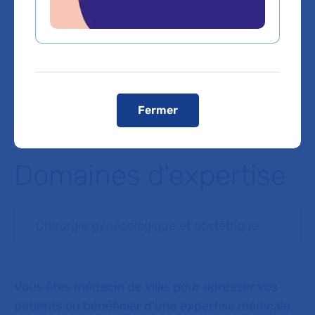
Voiture :
Autoroute A86 sortie Colombes Centre (pas de
possibilité de stationner dans l'enceinte de l'hôpital sauf si
détenteur de la carte mobilité inclusion (CMI)
stationnement)
Télécharger le plan de l'hôpital :
Plan Louis-Mourier
Voir le plan de l'hôpital
Fermer
Domaines d'expertise
Chirurgie gynécologique et obstétrique
Vous êtes médecin de ville, pour adresser vos
patients ou bénéficier d'une expertise médicale,