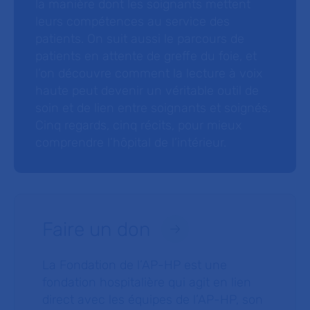
la manière dont les soignants mettent
leurs compétences au service des
patients. On suit aussi le parcours de
patients en attente de greffe du foie, et
l’on découvre comment la lecture à voix
haute peut devenir un véritable outil de
soin et de lien entre soignants et soignés.
Cinq regards, cinq récits, pour mieux
comprendre l’hôpital de l’intérieur.
Faire un don
La Fondation de l’AP-HP est une
fondation hospitalière qui agit en lien
direct avec les équipes de l’AP-HP, son