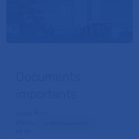
Documents
importants
Livret
Document PDF
2 Mo
d'accu
Téléchargement
eil de