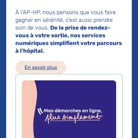
mon AP-HP
À l’AP-HP, nous pensons que vous faire
gagner en sérénité, c’est aussi prendre
Faire un don
soin de vous.
De la prise de rendez-
vous à votre sortie, nos services
Nos hôpitaux
numériques simplifient votre parcours
à l’hôpital.
Mes démarches en ligne
Actualités
En savoir plus
Contact
Espace médias
L'AP-HP recrute