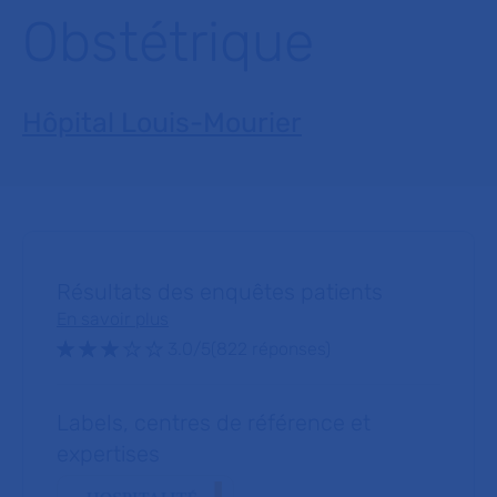
Obstétrique
Hôpital Louis-Mourier
Résultats des enquêtes patients
En savoir plus
Note : 3.0 sur 5 étoiles
3.0/5
(822 réponses)
Labels, centres de référence et
expertises