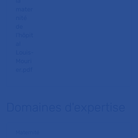
la
mater
nité
de
l'hôpit
al
Louis-
Mouri
er.pdf
Domaines d'expertise
Maternité