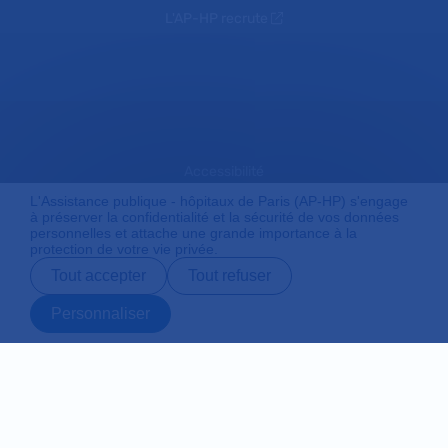
L'AP-HP recrute
Accessibilité
L'Assistance publique - hôpitaux de Paris (AP-HP) s'engage
à préserver la confidentialité et la sécurité de vos données
personnelles et attache une grande importance à la
Mentions légales
protection de votre vie privée.
Tout accepter
Tout refuser
Plan du site
Personnaliser
Prendre rendez-
Contact
Payer en ligne
Préparer son
vous en ligne
admission
Protection des données personnelles