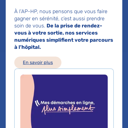
Service(s) :
Service de Soins médicaux et de
À l’AP-HP, nous pensons que vous faire
réadaptation neurolocomoteur
gagner en sérénité, c’est aussi prendre
soin de vous.
De la prise de rendez-
vous à votre sortie, nos services
Lieu(x) :
Hôpital Albert-Chenevier
numériques simplifient votre parcours
à l’hôpital.
En savoir plus
Service de Soins médicaux
et de réadaptation
neurolocomoteur
Téléphone principal :
01 49 81 30 61