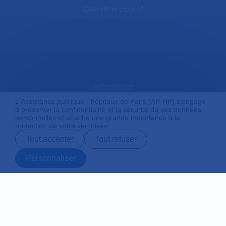
L'AP-HP recrute
Accessibilité
L'Assistance publique - hôpitaux de Paris (AP-HP) s'engage
à préserver la confidentialité et la sécurité de vos données
personnelles et attache une grande importance à la
Mentions légales
protection de votre vie privée.
Tout accepter
Tout refuser
Plan du site
Personnaliser
Prendre rendez-
Contact
Payer en ligne
Préparer son
vous en ligne
admission
Protection des données personnelles