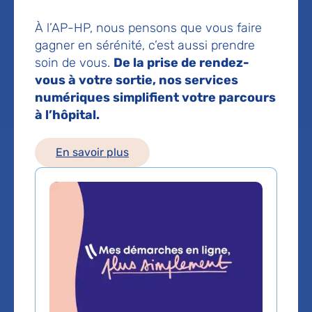
Service(s) :
Service de Soins médicaux et de
À l’AP-HP, nous pensons que vous faire
réadaptation neurolocomoteur
gagner en sérénité, c’est aussi prendre
soin de vous.
De la prise de rendez-
vous à votre sortie, nos services
Lieu(x) :
Hôpital Albert-Chenevier
numériques simplifient votre parcours
à l’hôpital.
En savoir plus
Service de Soins médicaux
et de réadaptation
neurolocomoteur
Téléphone principal :
01 49 81 30 61