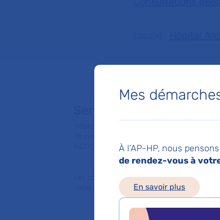
Consultations pédi
Lieu(x) :
Hôpital An
Mes démarches 
Service de Consultations
Hôpital Bicêtre
78 avenue du Général Leclerc
94270 Le Kremlin-Bicêtre
À l’AP-HP, nous pensons 
de rendez-vous à votre 
Les consultations publiques de ce médecin
En savoir plus
secteur 1 (tarifs de l'AP-HP)