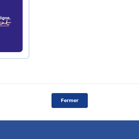
L’accès en véhicule est autorisé pour le
convocation
.
Registres publics d’accessibilité (RPA)
Voir le plan de l'hôpital
ise
Fermer