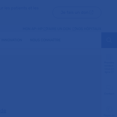
r les patients et les
Je fais un don
MON AP-HP
FAIRE UN DON
NOS HÔPITAUX
 INNOVATION
NOUS CONNAÎTRE
Aff
Prendre
rendez-
vous en
ligne
Contact
 de
Payer en