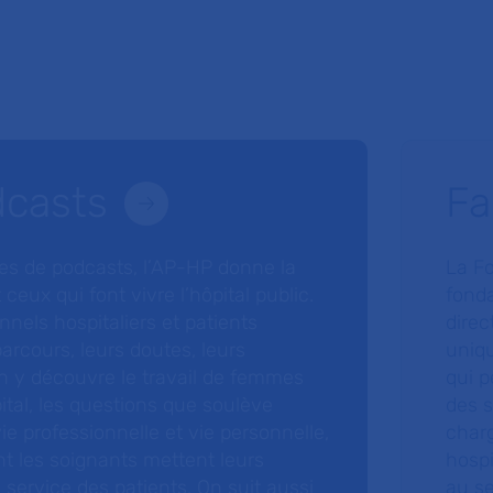
dcasts
Fa
ries de podcasts, l’AP-HP donne la
La F
 ceux qui font vivre l’hôpital public.
fonda
nnels hospitaliers et patients
direc
arcours, leurs doutes, leurs
uniq
 y découvre le travail de femmes
qui p
ital, les questions que soulève
des s
 vie professionnelle et vie personnelle,
charg
nt les soignants mettent leurs
hospi
ervice des patients. On suit aussi
au s