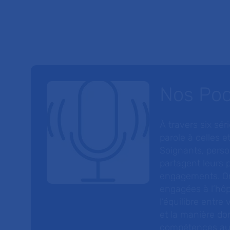
Nos Po
À travers six sé
parole à celles et
Soignants, perso
partagent leurs p
engagements. On
engagées à l’hôp
l’équilibre entre
et la manière do
compétences au s