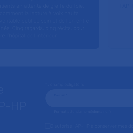
tients en attente de greffe du foie,
l’AP–
 comment la lecture à voix haute
éritable outil de soin et de lien entre
nés. Cinq regards, cinq récits, pour
l’hôpital de l’intérieur.
* : champ obligatoire
e
Courriel
*
AP-HP
Format attendu: nom@domaine.fr
J'autorise l'AP-HP à conserver mes d