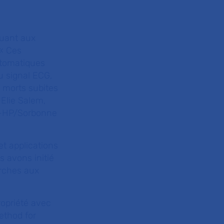
quant aux
 «
Ces
utomatiques
du signal ECG,
s morts subites
Elie Salem,
AP-HP/Sorbonne
et applications
s avons initié
erches aux
ropriété avec
Method for