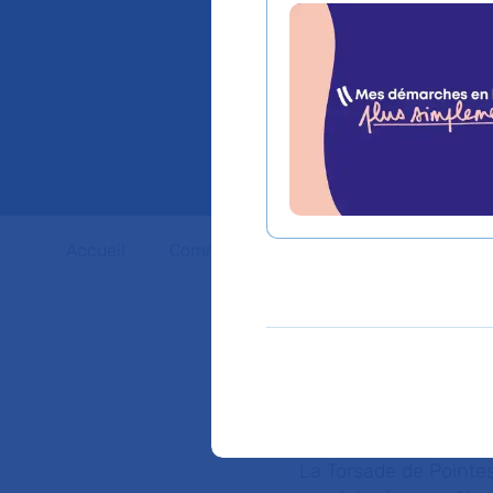
prise d
l'intelli
Accueil
Communiqués de presse
Dossiers 
Des équipes de l’hôp
Université et de l’
artificielle (IA) po
appelée Torsade de 
dans l’
European Hear
La Torsade de Pointe