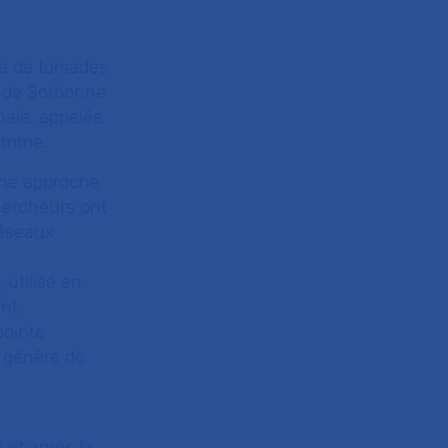
ue de torsades
D, de Sorbonne
nale, appelée
gramme.
une approche
chercheurs ont
réseaux
 utilisé en
ant
pointe
r génère de
 et après la