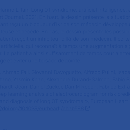
Hanno L Tan, Long QT syndrome, artificial intelligenc
 Journal, 2021. En haut, le dessin présente la situati
ayant reçu un bloqueur d'IKr de son médecin développe
use et décède. En bas, le dessin présente les possibil
atient reçoit un inhibiteur d'IKr de son médecin. ll porte
e artificielle, qui reconnaît à temps une augmentation si
Kr. Le patient a ainsi suffisamment de temps pour alert
ge et éviter une torsade de pointe.
ti, Ahmad Fall, Giovanni Davogustto, Alfredo Pulini, Isabe
tano, Yasmin Khan, Alexandre Durand-Salmon, Fabio Ba
nhardt, Jean-Daniel Zucker, Dan M Roden, Fabrice Extr
ep learning analysis of electrocardiogram for risk predi
and diagnosis of long QT syndrome »,
European Heart 
//doi.org/10.1093/eurheartj/ehab588