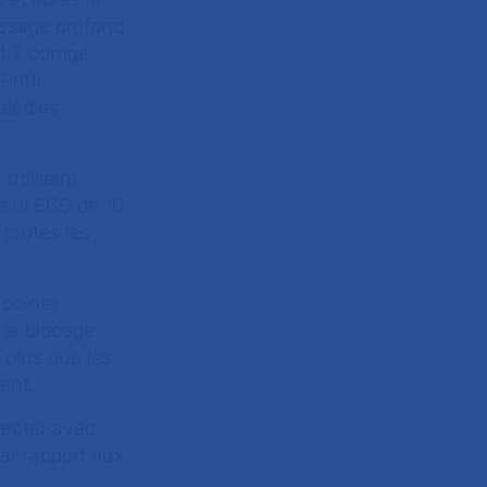
issage profond
t T corrigé
rifti,
aladies
utilisant
seul ECG de 10
toutes les
 pointe
 le blocage
t plus que les
ent.
tecter avec
ar rapport aux