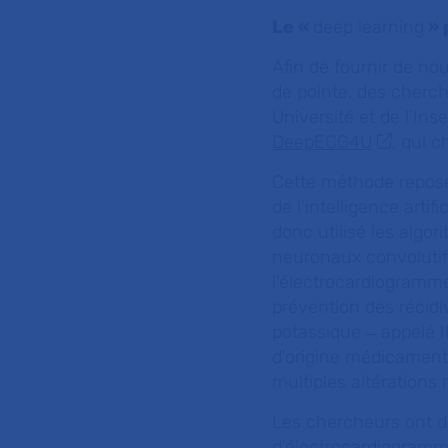
Le «
deep learning
» 
Afin de fournir de no
de pointe, des cherch
Université et de l’Ins
DeepECG4U
, qui c
Cette méthode repose
de l’intelligence arti
donc utilisé les alg
neuronaux convolutif
l'électrocardiogramme 
prévention des récidi
potassique ̶ appelé I
d'origine médicamente
multiples altérations
Les chercheurs ont d
d’électrocardiogramme