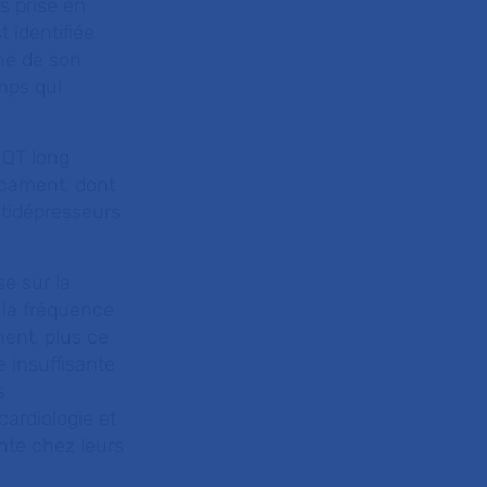
as prise en
 identifiée
ine de son
mps qui
 QT long
icament, dont
ntidépresseurs
se sur la
 la fréquence
ment, plus ce
 insuffisante
s
ardiologie et
inte chez leurs