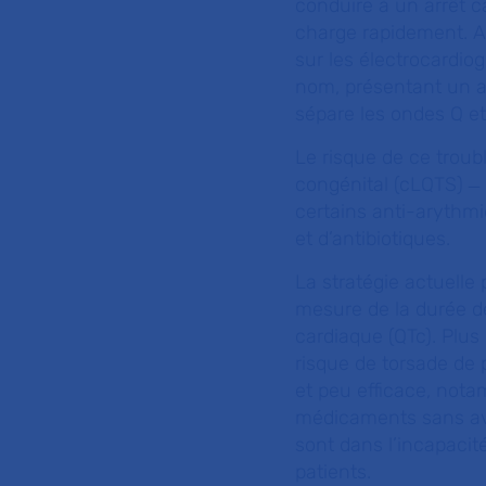
conduire à un arrêt ca
charge rapidement. As
sur les électrocardio
nom, présentant un al
sépare les ondes Q et
Le risque de ce troub
congénital (cLQTS) ̶ 
certains anti-arythmi
et d’antibiotiques.
La stratégie actuelle 
mesure de la durée de
cardiaque (QTc). Plus
risque de torsade de
et peu efficace, not
médicaments sans avo
sont dans l’incapacit
patients.