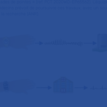
rsades de pointes » (ref. PCT 2020WO-EP65562). L’équip
édecins prévoit de poursuivre ces travaux, avec un sou
 la recherche (ANR).