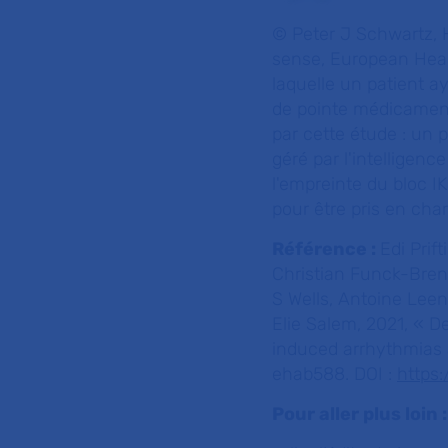
© Peter J Schwartz, 
sense, European Heart
laquelle un patient 
de pointe médicamente
par cette étude : un p
géré par l'intelligenc
l'empreinte du bloc I
pour être pris en char
Référence :
Edi Prif
Christian Funck-Bren
S Wells, Antoine Lee
Elie Salem, 2021, « De
induced arrhythmias 
ehab588. DOI :
https:
Pour aller plus loin :