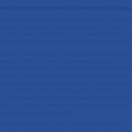
pour entraîner des modèles de détection du risque
uveaux outils pour améliorer la prédiction de la surven
eurs de l’hôpital de la Pitié-Salpêtrière AP-HP, de l’IR
erm ont évalué l’efficacité d’une nouvelle méthode origi
herche à identifier les altérations dans l’électrocardio
 sur le «
deep learning
» ou l’apprentissage profond, 
ficielle permettant d’imiter l’apprentissage cognitif. Les 
orithmes du DeepECG4U pour entrainer des modèles de 
s (CNN) à détecter certaines anomalies complexes sur
de patients, liées à la prise de sotalol. Ce médicament,
ves de certaines tachycardies, agit en inhibant le cour
Kr ̶ mais peut aussi être responsable des torsades de 
use. Au-delà de l’allongement de QTc, le blocage d’IK
 morphologiques du signal ECG.
onc testé les modèles CNN sur des enregistrements
s d’une cohorte d’environ 1 000 individus sains, avant