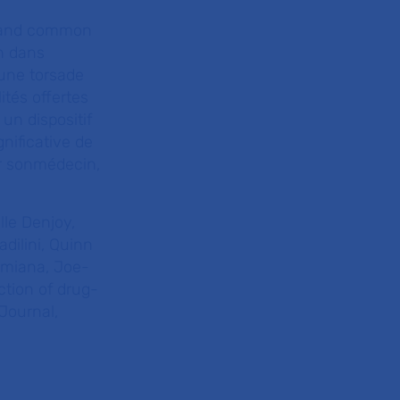
e, and common
on dans
 une torsade
ités offertes
 un dispositif
gnificative de
er sonmédecin,
lle Denjoy,
dilini, Quinn
amiana, Joe-
ction of drug-
Journal
,