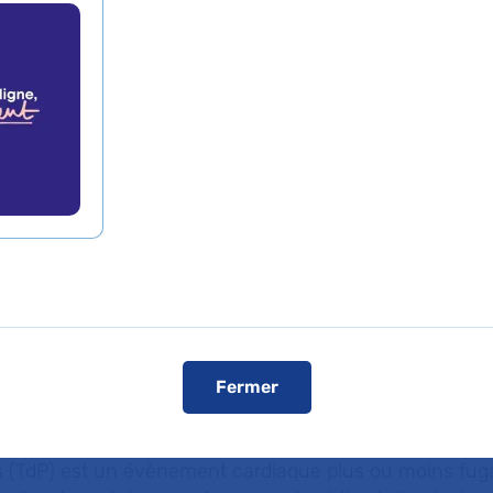
e médicaments grâc
gence artificielle
de presse
L'AP-HP dans les médias
L'AP-HP sur YouT
ital de la Pitié-Salpêtrière AP-HP, de l’IRD, de So
Inserm proposent une nouvelle méthode utilisant l’
ur identifier les risques de développer l’arythmie c
er
Fermer
pointes. Ces travaux ont été publiés le 1
septem
t Journal
.
s (TdP) est un évènement cardiaque plus ou moins fu