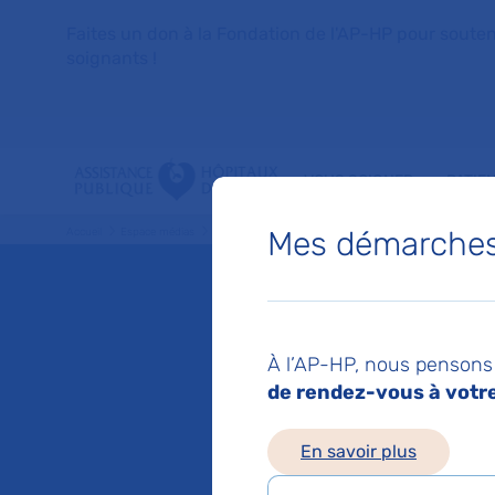
Faites un don à la Fondation de l'AP-HP pour soutenir 
soignants !
VOUS SOIGNER
PATIE
Mes démarches 
Accueil
Espace médias
Liste des ressources de presse
Améliorer la préventio
Mis à jour le 20/09/2
Amélior
À l’AP-HP, nous pensons 
de rendez-vous à votre 
morts s
En savoir plus