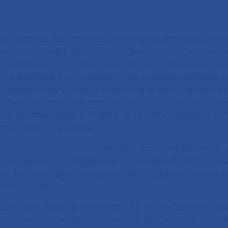
ept apporte des données préliminaires prometteuses 
ction des torsades de pointe d’origine médicamenteuse.
 le potentiel encourageant des approches totalement a
ence artificielle qui, couplées à des capteurs portables 
a stratification du risque rythmique et ainsi prévenir le
 de médicaments couramment prescrits
», souligne Joe-
 en pharmacologie à l’hôpital de la Pitié-Salpêtrière 
rnier auteur de l’étude.
très abordable, pourrait connaître des développements 
ns les pays du Sud également
», ajoute Edi Prifti. «
Nou
ec des partenaires sénégalais, afin d’adapter ces rech
ations locales
. »
l’objet d’un dépôt de brevet par l’AP-HP en 2019, en cop
m, Sorbonne Université et Université de Paris, intitulé « 