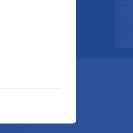
Payer en
e à
ligne
Préparer
son
admission
ube
rbonne
intelligence
ardiaque
bre 2021
gace pouvant