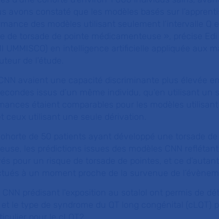
s avons constaté que les modèles basés sur l’apprent
rmance des modèles utilisant seulement l’intervalle Q e
sque de torsade de pointe médicamenteuse
», précise Edi P
I UMMISCO) en intelligence artificielle appliquée aux m
teur de l’étude.
CNN avaient une capacité discriminante plus élevée en 
secondes issus d’un même individu, qu'en utilisant un 
mances étaient comparables pour les modèles utilisant 
t ceux utilisant une seule dérivation.
 cohorte de 50 patients ayant développé une torsade de
use, les prédictions issues des modèles CNN reflétant
evés pour un risque de torsade de pointes, et ce d’autan
ctués à un moment proche de la survenue de l’évènem
 CNN prédisant l'exposition au sotalol ont permis de dé
 et le type de syndrome du QT long congénital (cLQT) p
iculier pour le cLQT2.