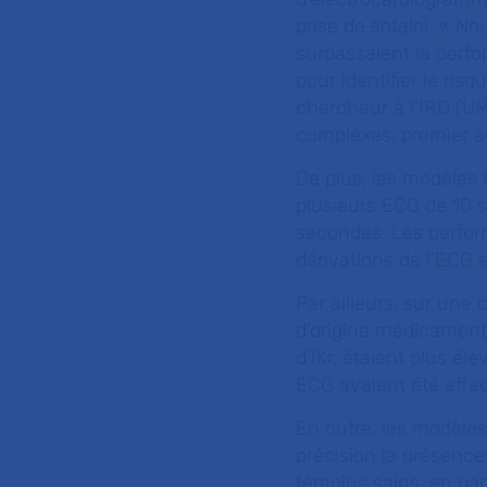
prise de sotalol. «
Nou
surpassaient la perfo
pour identifier le ri
chercheur à l’IRD (UM
complexes, premier au
De plus, les modèles 
plusieurs ECG de 10 
secondes. Les perfor
dérivations de l’ECG e
Par ailleurs, sur une
d’origine médicamente
d’IKr, étaient plus él
ECG avaient été effe
En outre, les modèles
précision la présence
témoins sains, en part