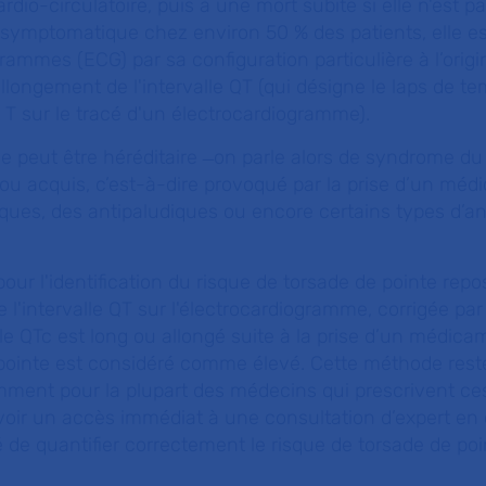
rdio-circulatoire, puis à une mort subite si elle n'est p
ymptomatique chez environ 50 % des patients, elle est
grammes (ECG) par sa configuration particulière à l’orig
longement de l'intervalle QT (qui désigne le laps de te
 T sur le tracé d'un électrocardiogramme).
le peut être héréditaire ̶ on parle alors de syndrome du
ou acquis, c’est-à-dire provoqué par la prise d’un méd
ques, des antipaludiques ou encore certains types d’a
pour l'identification du risque de torsade de pointe repo
 l'intervalle QT sur l'électrocardiogramme, corrigée par
 le QTc est long ou allongé suite à la prise d’un médica
 pointe est considéré comme élevé. Cette méthode reste
amment pour la plupart des médecins qui prescrivent ce
ir un accès immédiat à une consultation d’expert en c
é de quantifier correctement le risque de torsade de po